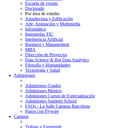
Escuela de verano
Doctorado
Por área de estudio
Arquitectura y Edificación
Arte, Animación y Multimedia
Informática
Ingenierías TIC
Inteligencia Artificial
Business y Management
MBA
Dirección de Proyectos
Data Science & Big Data Analytics
Filosofía y Humanidades
Tecnología y Salud
Admisiones
Admisiones Grados
Admisiones Másters
Admisiones Cursos de Especialización
Admisiones Summer School
FAQs - La Salle Campus Barcelona
Pagos con Flywire
Campus
Trabaja y Emprende