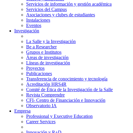
Servicios de información y gestión académica
Servicios del Campus
Asociaciones y clubes de estudiantes
Instalaciones
Eventos
Investigación
La Salle y la Investigación
Be a Researcher
Grupos e Institutos
Áreas de investigación
Líneas de investigación
Proyectos
Publicaciones
Transferencia de conocimiento y tecnología
Acreditación HRS4R
Comité de Ética de la Investigación de la Salle
Revista Comprendre
CFI- Centro de Financiación e Innovación
Observatorio IA
Empresa
Professional y Executive Education
Career Services
Innovación y R+D