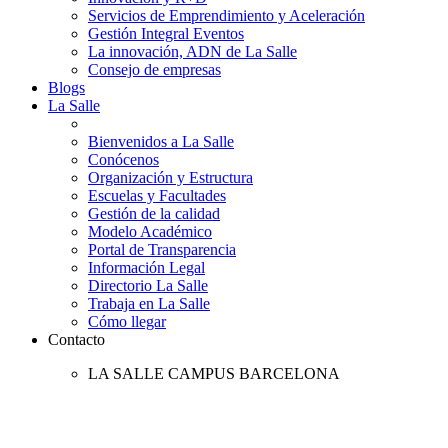
Servicios de Emprendimiento y Aceleración
Gestión Integral Eventos
La innovación, ADN de La Salle
Consejo de empresas
Blogs
La Salle
Bienvenidos a La Salle
Conócenos
Organización y Estructura
Escuelas y Facultades
Gestión de la calidad
Modelo Académico
Portal de Transparencia
Información Legal
Directorio La Salle
Trabaja en La Salle
Cómo llegar
Contacto
LA SALLE CAMPUS BARCELONA