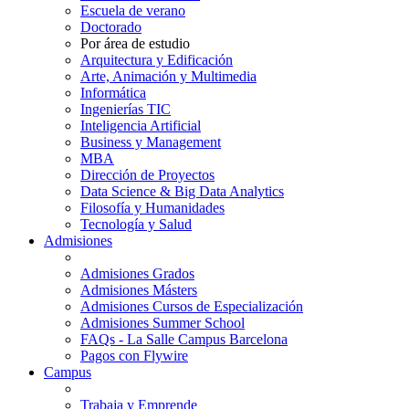
Escuela de verano
Doctorado
Por área de estudio
Arquitectura y Edificación
Arte, Animación y Multimedia
Informática
Ingenierías TIC
Inteligencia Artificial
Business y Management
MBA
Dirección de Proyectos
Data Science & Big Data Analytics
Filosofía y Humanidades
Tecnología y Salud
Admisiones
Admisiones Grados
Admisiones Másters
Admisiones Cursos de Especialización
Admisiones Summer School
FAQs - La Salle Campus Barcelona
Pagos con Flywire
Campus
Trabaja y Emprende