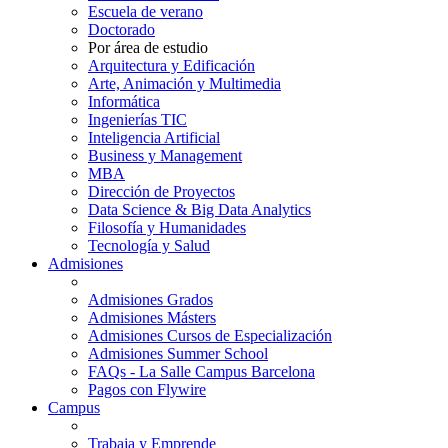
Escuela de verano
Doctorado
Por área de estudio
Arquitectura y Edificación
Arte, Animación y Multimedia
Informática
Ingenierías TIC
Inteligencia Artificial
Business y Management
MBA
Dirección de Proyectos
Data Science & Big Data Analytics
Filosofía y Humanidades
Tecnología y Salud
Admisiones
Admisiones Grados
Admisiones Másters
Admisiones Cursos de Especialización
Admisiones Summer School
FAQs - La Salle Campus Barcelona
Pagos con Flywire
Campus
Trabaja y Emprende