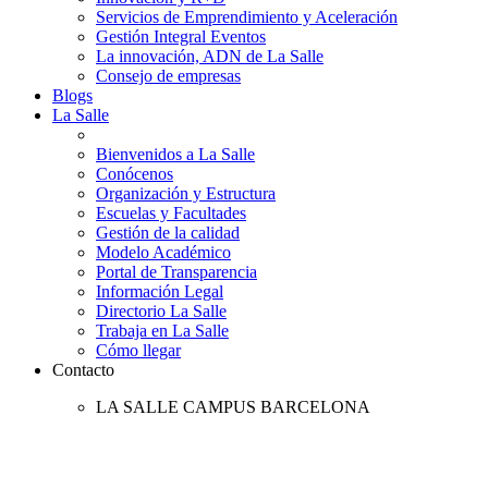
Servicios de Emprendimiento y Aceleración
Gestión Integral Eventos
La innovación, ADN de La Salle
Consejo de empresas
Blogs
La Salle
Bienvenidos a La Salle
Conócenos
Organización y Estructura
Escuelas y Facultades
Gestión de la calidad
Modelo Académico
Portal de Transparencia
Información Legal
Directorio La Salle
Trabaja en La Salle
Cómo llegar
Contacto
LA SALLE CAMPUS BARCELONA