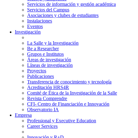
Servicios de información y gestión académica
Servicios del Campus
Asociaciones y clubes de estudiantes
Instalaciones
Eventos
Investigación
La Salle y la Investigación
Be a Researcher
Grupos e Institutos
Áreas de investigación
Líneas de investigación
Proyectos
Publicaciones
Transferencia de conocimiento y tecnología
Acreditación HRS4R
Comité de Ética de la Investigación de la Salle
Revista Comprendre
CFI- Centro de Financiación e Innovación
Observatorio IA
Empresa
Professional y Executive Education
Career Services
Innovación y R+D