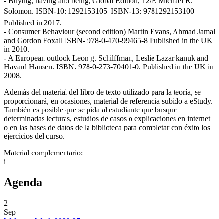
- Buying, having and being, Global Edition, 12/E Michael R.
Solomon. ISBN-10: 1292153105  ISBN-13: 9781292153100
Published in 2017.
- Consumer Behaviour (second edition) Martin Evans, Ahmad Jamal
and Gordon Foxall ISBN- 978-0-470-99465-8 Published in the UK
in 2010.
- A European outlook Leon g. Schilffman, Leslie Lazar kanuk and
Havard Hansen. ISBN: 978-0-273-70401-0. Published in the UK in
2008.
Además del material del libro de texto utilizado para la teoría, se
proporcionará, en ocasiones, material de referencia subido a eStudy.
También es posible que se pida al estudiante que busque
determinadas lecturas, estudios de casos o explicaciones en internet
o en las bases de datos de la biblioteca para completar con éxito los
ejercicios del curso.
Material complementario:
i
Agenda
2
Sep