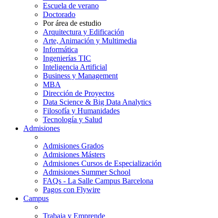
Escuela de verano
Doctorado
Por área de estudio
Arquitectura y Edificación
Arte, Animación y Multimedia
Informática
Ingenierías TIC
Inteligencia Artificial
Business y Management
MBA
Dirección de Proyectos
Data Science & Big Data Analytics
Filosofía y Humanidades
Tecnología y Salud
Admisiones
Admisiones Grados
Admisiones Másters
Admisiones Cursos de Especialización
Admisiones Summer School
FAQs - La Salle Campus Barcelona
Pagos con Flywire
Campus
Trabaja y Emprende