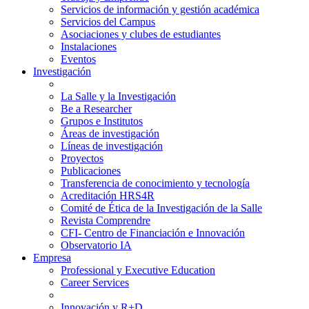
Servicios de información y gestión académica
Servicios del Campus
Asociaciones y clubes de estudiantes
Instalaciones
Eventos
Investigación
La Salle y la Investigación
Be a Researcher
Grupos e Institutos
Áreas de investigación
Líneas de investigación
Proyectos
Publicaciones
Transferencia de conocimiento y tecnología
Acreditación HRS4R
Comité de Ética de la Investigación de la Salle
Revista Comprendre
CFI- Centro de Financiación e Innovación
Observatorio IA
Empresa
Professional y Executive Education
Career Services
Innovación y R+D