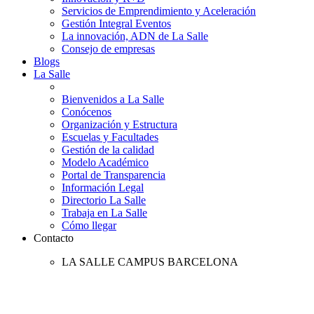
Servicios de Emprendimiento y Aceleración
Gestión Integral Eventos
La innovación, ADN de La Salle
Consejo de empresas
Blogs
La Salle
Bienvenidos a La Salle
Conócenos
Organización y Estructura
Escuelas y Facultades
Gestión de la calidad
Modelo Académico
Portal de Transparencia
Información Legal
Directorio La Salle
Trabaja en La Salle
Cómo llegar
Contacto
LA SALLE CAMPUS BARCELONA