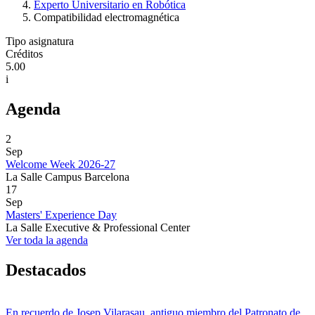
Experto Universitario en Robótica
Compatibilidad electromagnética
Tipo asignatura
Créditos
5.00
i
Agenda
2
Sep
Welcome Week 2026-27
La Salle Campus Barcelona
17
Sep
Masters' Experience Day
La Salle Executive & Professional Center
Ver toda la agenda
Destacados
En recuerdo de Josep Vilarasau, antiguo miembro del Patronato de