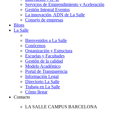
Servicios de Emprendimiento y Aceleración
Gestión Integral Eventos
La innovación, ADN de La Salle
Consejo de empresas
Blogs
La Salle
Bienvenidos a La Salle
Conócenos
Organización y Estructura
Escuelas y Facultades
Gestión de la calidad
Modelo Académico
Portal de Transparencia
Información Legal
Directorio La Salle
Trabaja en La Salle
Cómo llegar
Contacto
LA SALLE CAMPUS BARCELONA