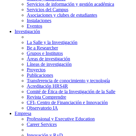
Servicios de información y gestión académica
Servicios del Campus
Asociaciones y clubes de estudiantes
Instalaciones
Eventos
Investigación
La Salle y la Investigación
Be a Researcher
Grupos e Institutos
Áreas de investigación
Líneas de investigación
Proyectos
Publicaciones
Transferencia de conocimiento y tecnología
Acreditación HRS4R
Comité de Ética de la Investigación de la Salle
Revista Comprendre
CFI- Centro de Financiación e Innovación
Observatorio IA
Empresa
Professional y Executive Education
Career Services
Innovación y R+D