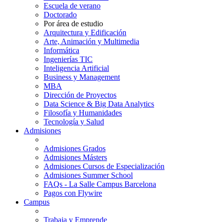
Escuela de verano
Doctorado
Por área de estudio
Arquitectura y Edificación
Arte, Animación y Multimedia
Informática
Ingenierías TIC
Inteligencia Artificial
Business y Management
MBA
Dirección de Proyectos
Data Science & Big Data Analytics
Filosofía y Humanidades
Tecnología y Salud
Admisiones
Admisiones Grados
Admisiones Másters
Admisiones Cursos de Especialización
Admisiones Summer School
FAQs - La Salle Campus Barcelona
Pagos con Flywire
Campus
Trabaja y Emprende