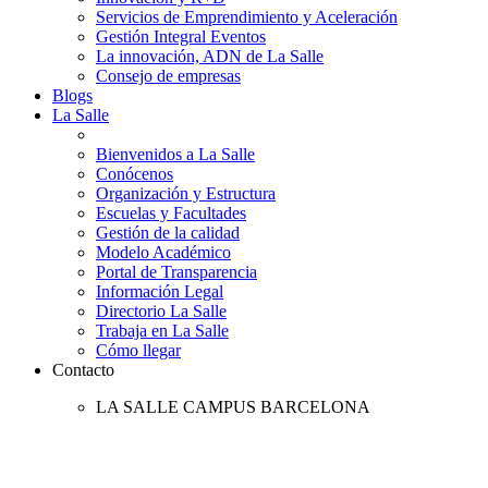
Servicios de Emprendimiento y Aceleración
Gestión Integral Eventos
La innovación, ADN de La Salle
Consejo de empresas
Blogs
La Salle
Bienvenidos a La Salle
Conócenos
Organización y Estructura
Escuelas y Facultades
Gestión de la calidad
Modelo Académico
Portal de Transparencia
Información Legal
Directorio La Salle
Trabaja en La Salle
Cómo llegar
Contacto
LA SALLE CAMPUS BARCELONA