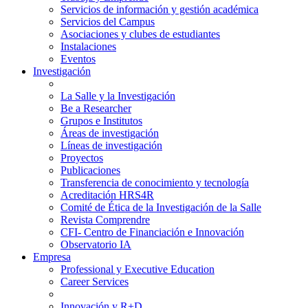
Servicios de información y gestión académica
Servicios del Campus
Asociaciones y clubes de estudiantes
Instalaciones
Eventos
Investigación
La Salle y la Investigación
Be a Researcher
Grupos e Institutos
Áreas de investigación
Líneas de investigación
Proyectos
Publicaciones
Transferencia de conocimiento y tecnología
Acreditación HRS4R
Comité de Ética de la Investigación de la Salle
Revista Comprendre
CFI- Centro de Financiación e Innovación
Observatorio IA
Empresa
Professional y Executive Education
Career Services
Innovación y R+D