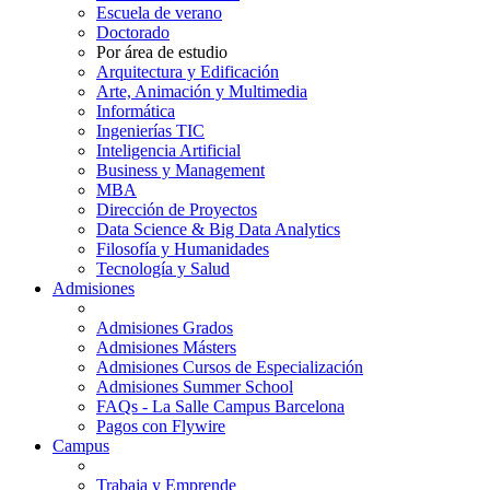
Escuela de verano
Doctorado
Por área de estudio
Arquitectura y Edificación
Arte, Animación y Multimedia
Informática
Ingenierías TIC
Inteligencia Artificial
Business y Management
MBA
Dirección de Proyectos
Data Science & Big Data Analytics
Filosofía y Humanidades
Tecnología y Salud
Admisiones
Admisiones Grados
Admisiones Másters
Admisiones Cursos de Especialización
Admisiones Summer School
FAQs - La Salle Campus Barcelona
Pagos con Flywire
Campus
Trabaja y Emprende