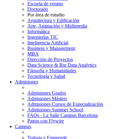
Escuela de verano
Doctorado
Por área de estudio
Arquitectura y Edificación
Arte, Animación y Multimedia
Informática
Ingenierías TIC
Inteligencia Artificial
Business y Management
MBA
Dirección de Proyectos
Data Science & Big Data Analytics
Filosofía y Humanidades
Tecnología y Salud
Admisiones
Admisiones Grados
Admisiones Másters
Admisiones Cursos de Especialización
Admisiones Summer School
FAQs - La Salle Campus Barcelona
Pagos con Flywire
Campus
Trabaja y Emprende