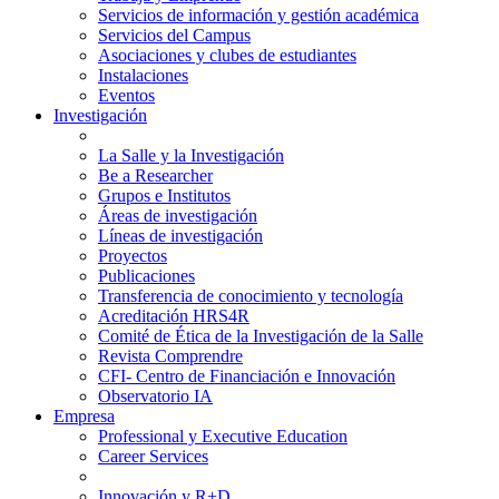
Servicios de información y gestión académica
Servicios del Campus
Asociaciones y clubes de estudiantes
Instalaciones
Eventos
Investigación
La Salle y la Investigación
Be a Researcher
Grupos e Institutos
Áreas de investigación
Líneas de investigación
Proyectos
Publicaciones
Transferencia de conocimiento y tecnología
Acreditación HRS4R
Comité de Ética de la Investigación de la Salle
Revista Comprendre
CFI- Centro de Financiación e Innovación
Observatorio IA
Empresa
Professional y Executive Education
Career Services
Innovación y R+D