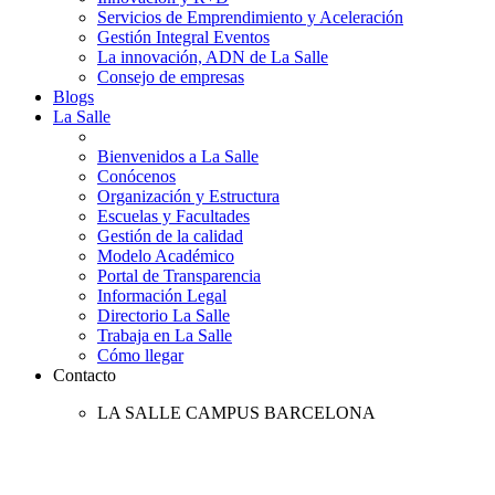
Servicios de Emprendimiento y Aceleración
Gestión Integral Eventos
La innovación, ADN de La Salle
Consejo de empresas
Blogs
La Salle
Bienvenidos a La Salle
Conócenos
Organización y Estructura
Escuelas y Facultades
Gestión de la calidad
Modelo Académico
Portal de Transparencia
Información Legal
Directorio La Salle
Trabaja en La Salle
Cómo llegar
Contacto
LA SALLE CAMPUS BARCELONA