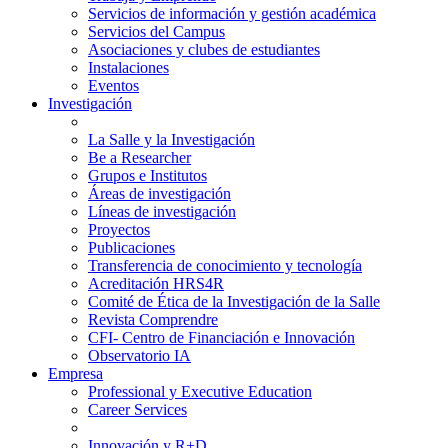
Servicios de información y gestión académica
Servicios del Campus
Asociaciones y clubes de estudiantes
Instalaciones
Eventos
Investigación
La Salle y la Investigación
Be a Researcher
Grupos e Institutos
Áreas de investigación
Líneas de investigación
Proyectos
Publicaciones
Transferencia de conocimiento y tecnología
Acreditación HRS4R
Comité de Ética de la Investigación de la Salle
Revista Comprendre
CFI- Centro de Financiación e Innovación
Observatorio IA
Empresa
Professional y Executive Education
Career Services
Innovación y R+D