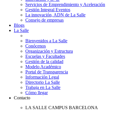
Servicios de Emprendimiento y Aceleración
Gestión Integral Eventos
La innovación, ADN de La Salle
Consejo de empresas
Blogs
La Salle
Bienvenidos a La Salle
Conócenos
Organización y Estructura
Escuelas y Facultades
Gestión de la calidad
Modelo Académico
Portal de Transparencia
Información Legal
Directorio La Salle
Trabaja en La Salle
Cómo llegar
Contacto
LA SALLE CAMPUS BARCELONA