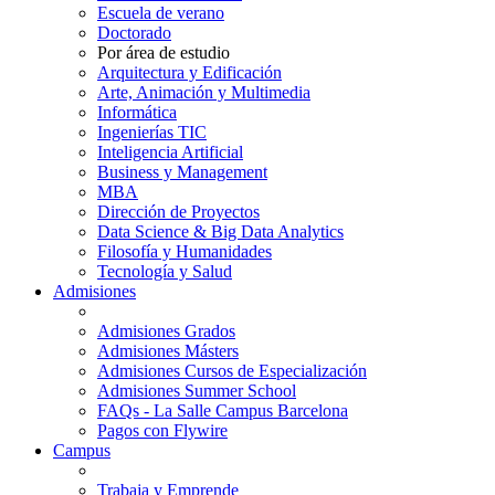
Escuela de verano
Doctorado
Por área de estudio
Arquitectura y Edificación
Arte, Animación y Multimedia
Informática
Ingenierías TIC
Inteligencia Artificial
Business y Management
MBA
Dirección de Proyectos
Data Science & Big Data Analytics
Filosofía y Humanidades
Tecnología y Salud
Admisiones
Admisiones Grados
Admisiones Másters
Admisiones Cursos de Especialización
Admisiones Summer School
FAQs - La Salle Campus Barcelona
Pagos con Flywire
Campus
Trabaja y Emprende