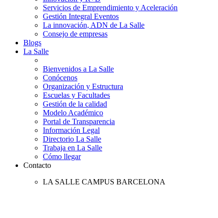
Servicios de Emprendimiento y Aceleración
Gestión Integral Eventos
La innovación, ADN de La Salle
Consejo de empresas
Blogs
La Salle
Bienvenidos a La Salle
Conócenos
Organización y Estructura
Escuelas y Facultades
Gestión de la calidad
Modelo Académico
Portal de Transparencia
Información Legal
Directorio La Salle
Trabaja en La Salle
Cómo llegar
Contacto
LA SALLE CAMPUS BARCELONA