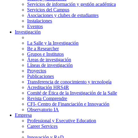
Servicios de información y gestión académica
Servicios del Campus
Asociaciones y clubes de estudiantes
Instalaciones
Eventos
Investigación
La Salle y la Investigación
Be a Researcher
Grupos e Institutos
Áreas de investigación
Líneas de investigación
Proyectos
Publicaciones
Transferencia de conocimiento y tecnología
Acreditación HRS4R
Comité de Ética de la Investigación de la Salle
Revista Comprendre
CFI- Centro de Financiación e Innovación
Observatorio IA
Empresa
Professional y Executive Education
Career Services
Innovación y R+D