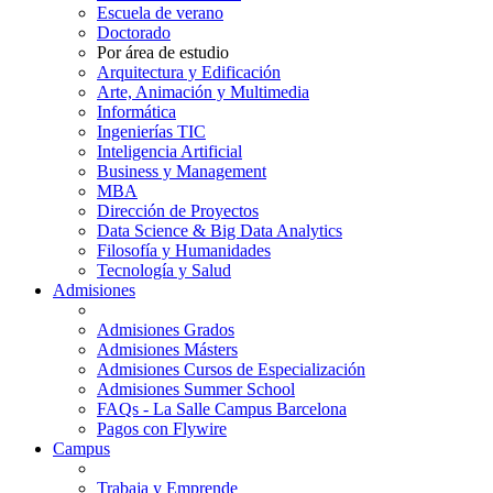
Escuela de verano
Doctorado
Por área de estudio
Arquitectura y Edificación
Arte, Animación y Multimedia
Informática
Ingenierías TIC
Inteligencia Artificial
Business y Management
MBA
Dirección de Proyectos
Data Science & Big Data Analytics
Filosofía y Humanidades
Tecnología y Salud
Admisiones
Admisiones Grados
Admisiones Másters
Admisiones Cursos de Especialización
Admisiones Summer School
FAQs - La Salle Campus Barcelona
Pagos con Flywire
Campus
Trabaja y Emprende