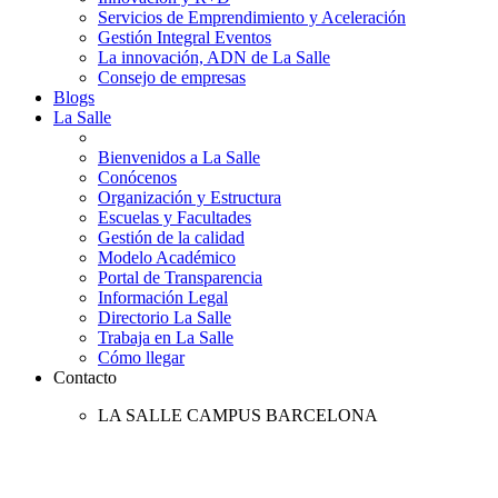
Servicios de Emprendimiento y Aceleración
Gestión Integral Eventos
La innovación, ADN de La Salle
Consejo de empresas
Blogs
La Salle
Bienvenidos a La Salle
Conócenos
Organización y Estructura
Escuelas y Facultades
Gestión de la calidad
Modelo Académico
Portal de Transparencia
Información Legal
Directorio La Salle
Trabaja en La Salle
Cómo llegar
Contacto
LA SALLE CAMPUS BARCELONA