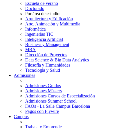
Escuela de verano
Doctorado
Por área de estudio
Arquitectura y Edificación
Arte, Animación y Multimedia
Informática
Ingenierías TIC
Inteligencia Artificial
Business y Management
MBA
Dirección de Proyectos
Data Science & Big Data Analytics
Filosofía y Humanidades
Tecnología y Salud
Admisiones
Admisiones Grados
Admisiones Másters
Admisiones Cursos de Especialización
Admisiones Summer School
FAQs - La Salle Campus Barcelona
Pagos con Flywire
Campus
Trabaja y Emprende