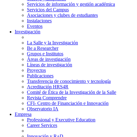
Servicios de información y gestión académica
Servicios del Campus
Asociaciones y clubes de estudiantes
Instalaciones
Eventos
Investigación
La Salle y la Investigación
Be a Researcher
Grupos e Institutos
Áreas de investigación
Líneas de investigación
Proyectos
Publicaciones
Transferencia de conocimiento y tecnología
Acreditación HRS4R
Comité de Ética de la Investigación de la Salle
Revista Comprendre
CFI- Centro de Financiación e Innovación
Observatorio IA
Empresa
Professional y Executive Education
Career Services
Innovación y R+D