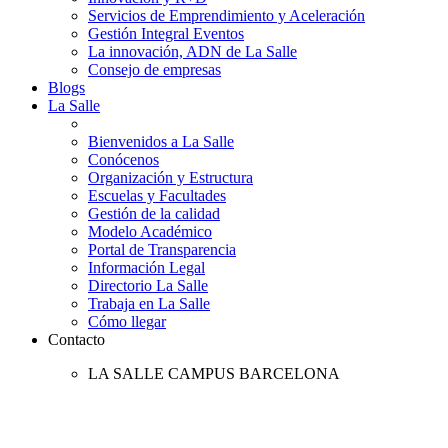
Servicios de Emprendimiento y Aceleración
Gestión Integral Eventos
La innovación, ADN de La Salle
Consejo de empresas
Blogs
La Salle
Bienvenidos a La Salle
Conócenos
Organización y Estructura
Escuelas y Facultades
Gestión de la calidad
Modelo Académico
Portal de Transparencia
Información Legal
Directorio La Salle
Trabaja en La Salle
Cómo llegar
Contacto
LA SALLE CAMPUS BARCELONA