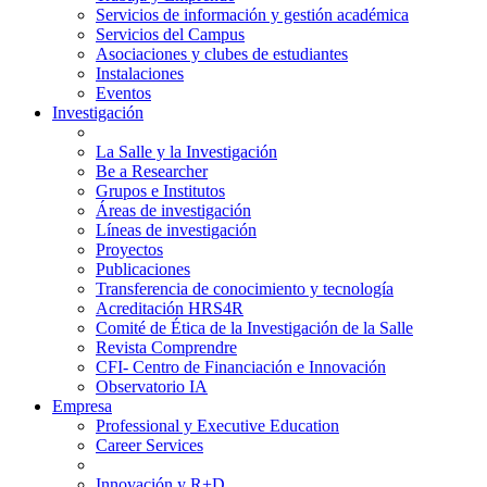
Servicios de información y gestión académica
Servicios del Campus
Asociaciones y clubes de estudiantes
Instalaciones
Eventos
Investigación
La Salle y la Investigación
Be a Researcher
Grupos e Institutos
Áreas de investigación
Líneas de investigación
Proyectos
Publicaciones
Transferencia de conocimiento y tecnología
Acreditación HRS4R
Comité de Ética de la Investigación de la Salle
Revista Comprendre
CFI- Centro de Financiación e Innovación
Observatorio IA
Empresa
Professional y Executive Education
Career Services
Innovación y R+D