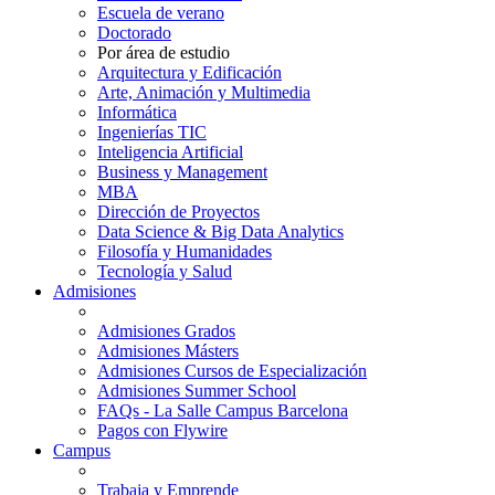
Escuela de verano
Doctorado
Por área de estudio
Arquitectura y Edificación
Arte, Animación y Multimedia
Informática
Ingenierías TIC
Inteligencia Artificial
Business y Management
MBA
Dirección de Proyectos
Data Science & Big Data Analytics
Filosofía y Humanidades
Tecnología y Salud
Admisiones
Admisiones Grados
Admisiones Másters
Admisiones Cursos de Especialización
Admisiones Summer School
FAQs - La Salle Campus Barcelona
Pagos con Flywire
Campus
Trabaja y Emprende