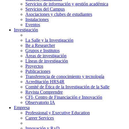
Servicios de información y gestión académica
Servicios del Campus
Asociaciones y clubes de estudiantes
Instalaciones
Eventos
Investigación
La Salle y la Investigación
Be a Researcher
Grupos e Institutos
Áreas de investigación
Líneas de investigación
Proyectos
Publicaciones
Transferencia de conocimiento y tecnología
Acreditación HRS4R
Comité de Ética de la Investigación de la Salle
Revista Comprendre
CFI- Centro de Financiación e Innovación
Observatorio IA
Empresa
Professional y Executive Education
Career Services
Innovación y R+D