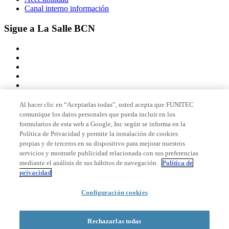
Canal interno información
Sigue a La Salle BCN
Al hacer clic en “Aceptarlas todas”, usted acepta que FUNITEC
comunique los datos personales que pueda incluir en los
Miembro de
formularios de esta web a Google, Inc según se informa en la
Política de Privacidad y permite la instalación de cookies
propias y de terceros en su dispositivo para mejorar nuestros
servicios y mostrarle publicidad relacionada con sus preferencias
Acreditaciones
mediante el análisis de sus hábitos de navegación.
Política de
privacidad
Configuración cookies
© 2026 La Salle Campus Barcelona - URL |
Aviso legal
|
Política de
privacidad
|
Política de cookies
Rechazarlas todas
Formulario de búsqueda