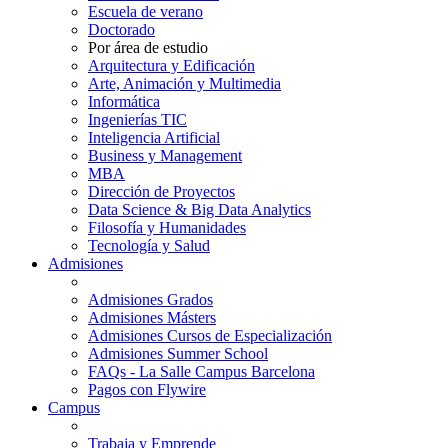
Escuela de verano
Doctorado
Por área de estudio
Arquitectura y Edificación
Arte, Animación y Multimedia
Informática
Ingenierías TIC
Inteligencia Artificial
Business y Management
MBA
Dirección de Proyectos
Data Science & Big Data Analytics
Filosofía y Humanidades
Tecnología y Salud
Admisiones
Admisiones Grados
Admisiones Másters
Admisiones Cursos de Especialización
Admisiones Summer School
FAQs - La Salle Campus Barcelona
Pagos con Flywire
Campus
Trabaja y Emprende