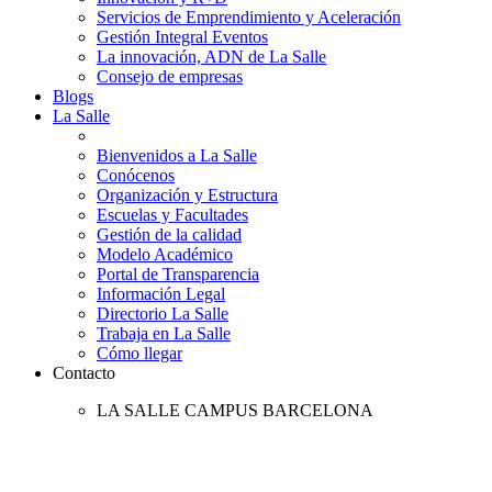
Servicios de Emprendimiento y Aceleración
Gestión Integral Eventos
La innovación, ADN de La Salle
Consejo de empresas
Blogs
La Salle
Bienvenidos a La Salle
Conócenos
Organización y Estructura
Escuelas y Facultades
Gestión de la calidad
Modelo Académico
Portal de Transparencia
Información Legal
Directorio La Salle
Trabaja en La Salle
Cómo llegar
Contacto
LA SALLE CAMPUS BARCELONA