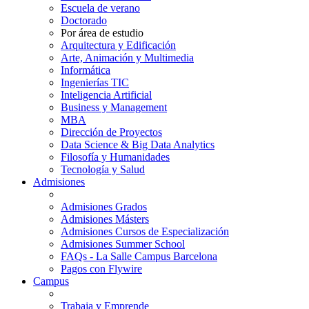
Escuela de verano
Doctorado
Por área de estudio
Arquitectura y Edificación
Arte, Animación y Multimedia
Informática
Ingenierías TIC
Inteligencia Artificial
Business y Management
MBA
Dirección de Proyectos
Data Science & Big Data Analytics
Filosofía y Humanidades
Tecnología y Salud
Admisiones
Admisiones Grados
Admisiones Másters
Admisiones Cursos de Especialización
Admisiones Summer School
FAQs - La Salle Campus Barcelona
Pagos con Flywire
Campus
Trabaja y Emprende