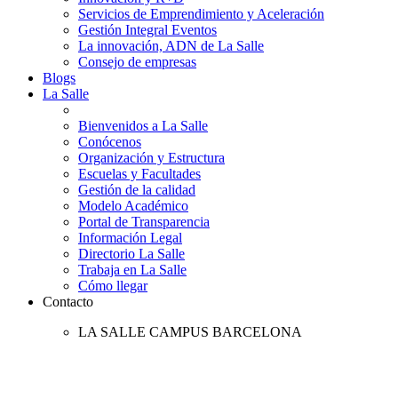
Servicios de Emprendimiento y Aceleración
Gestión Integral Eventos
La innovación, ADN de La Salle
Consejo de empresas
Blogs
La Salle
Bienvenidos a La Salle
Conócenos
Organización y Estructura
Escuelas y Facultades
Gestión de la calidad
Modelo Académico
Portal de Transparencia
Información Legal
Directorio La Salle
Trabaja en La Salle
Cómo llegar
Contacto
LA SALLE CAMPUS BARCELONA