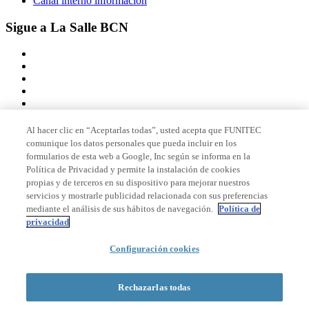
Canal interno información
Sigue a La Salle BCN
Al hacer clic en “Aceptarlas todas”, usted acepta que FUNITEC
comunique los datos personales que pueda incluir en los
Miembro de
formularios de esta web a Google, Inc según se informa en la
Política de Privacidad y permite la instalación de cookies
propias y de terceros en su dispositivo para mejorar nuestros
servicios y mostrarle publicidad relacionada con sus preferencias
Acreditaciones
mediante el análisis de sus hábitos de navegación.
Política de
privacidad
Configuración cookies
© 2026 La Salle Campus Barcelona - URL |
Aviso legal
|
Política de
privacidad
|
Política de cookies
Rechazarlas todas
Formulario de búsqueda