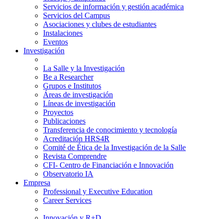
Servicios de información y gestión académica
Servicios del Campus
Asociaciones y clubes de estudiantes
Instalaciones
Eventos
Investigación
La Salle y la Investigación
Be a Researcher
Grupos e Institutos
Áreas de investigación
Líneas de investigación
Proyectos
Publicaciones
Transferencia de conocimiento y tecnología
Acreditación HRS4R
Comité de Ética de la Investigación de la Salle
Revista Comprendre
CFI- Centro de Financiación e Innovación
Observatorio IA
Empresa
Professional y Executive Education
Career Services
Innovación y R+D