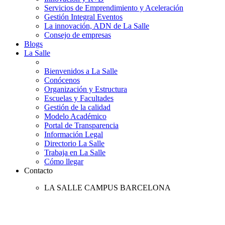
Servicios de Emprendimiento y Aceleración
Gestión Integral Eventos
La innovación, ADN de La Salle
Consejo de empresas
Blogs
La Salle
Bienvenidos a La Salle
Conócenos
Organización y Estructura
Escuelas y Facultades
Gestión de la calidad
Modelo Académico
Portal de Transparencia
Información Legal
Directorio La Salle
Trabaja en La Salle
Cómo llegar
Contacto
LA SALLE CAMPUS BARCELONA