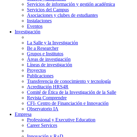
Servicios de información y gestión académica
Servicios del Campus
Asociaciones y clubes de estudiantes
Instalaciones
Eventos
Investigación
La Salle y la Investigación
Be a Researcher
Grupos e Institutos
Áreas de investigación
Líneas de investigación
Proyectos
Publicaciones
Transferencia de conocimiento y tecnología
Acreditación HRS4R
Comité de Ética de la Investigación de la Salle
Revista Comprendre
CFI- Centro de Financiación e Innovación
Observatorio IA
Empresa
Professional y Executive Education
Career Services
Innovación y R+D