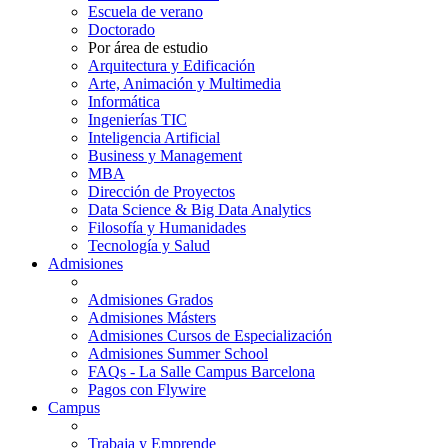
Escuela de verano
Doctorado
Por área de estudio
Arquitectura y Edificación
Arte, Animación y Multimedia
Informática
Ingenierías TIC
Inteligencia Artificial
Business y Management
MBA
Dirección de Proyectos
Data Science & Big Data Analytics
Filosofía y Humanidades
Tecnología y Salud
Admisiones
Admisiones Grados
Admisiones Másters
Admisiones Cursos de Especialización
Admisiones Summer School
FAQs - La Salle Campus Barcelona
Pagos con Flywire
Campus
Trabaja y Emprende