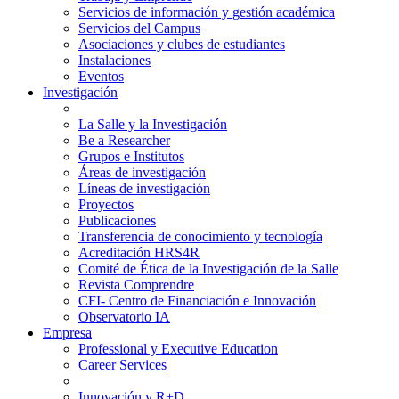
Servicios de información y gestión académica
Servicios del Campus
Asociaciones y clubes de estudiantes
Instalaciones
Eventos
Investigación
La Salle y la Investigación
Be a Researcher
Grupos e Institutos
Áreas de investigación
Líneas de investigación
Proyectos
Publicaciones
Transferencia de conocimiento y tecnología
Acreditación HRS4R
Comité de Ética de la Investigación de la Salle
Revista Comprendre
CFI- Centro de Financiación e Innovación
Observatorio IA
Empresa
Professional y Executive Education
Career Services
Innovación y R+D