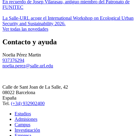
En recuerdo de Josep Vilarasau, antiguo miembro del Patronato de
FUNITEC
La Salle-URL acoge el International Workshop on Ecological Urban
Security and Sustainability 2026.
Ver todas las novedades
Contacto y ayuda
Noelia Pérez Martin
937376294
noelia.perez@salle.url.edu
Calle de Sant Joan de La Salle, 42
08022 Barcelona
España
Tel.
(+34) 932902400
Estudios
Admisiones
Campus
Investigación
Empresa