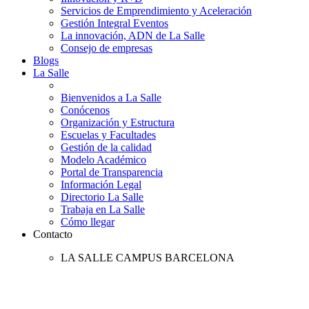
Servicios de Emprendimiento y Aceleración
Gestión Integral Eventos
La innovación, ADN de La Salle
Consejo de empresas
Blogs
La Salle
Bienvenidos a La Salle
Conócenos
Organización y Estructura
Escuelas y Facultades
Gestión de la calidad
Modelo Académico
Portal de Transparencia
Información Legal
Directorio La Salle
Trabaja en La Salle
Cómo llegar
Contacto
LA SALLE CAMPUS BARCELONA