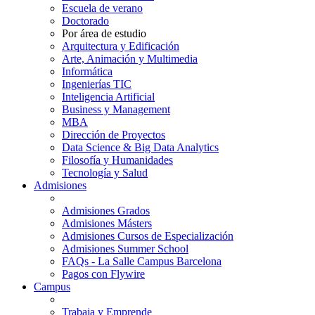
Escuela de verano
Doctorado
Por área de estudio
Arquitectura y Edificación
Arte, Animación y Multimedia
Informática
Ingenierías TIC
Inteligencia Artificial
Business y Management
MBA
Dirección de Proyectos
Data Science & Big Data Analytics
Filosofía y Humanidades
Tecnología y Salud
Admisiones
Admisiones Grados
Admisiones Másters
Admisiones Cursos de Especialización
Admisiones Summer School
FAQs - La Salle Campus Barcelona
Pagos con Flywire
Campus
Trabaja y Emprende