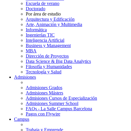
Escuela de verano
Doctorado
Por área de estudio
Arquitectura y Edificación
Arte, Animación y Multimedia
Informática
Ingenierías TIC
Inteligencia Artificial
Business y Management
MBA
Dirección de Proyectos
Data Science & Big Data Analytics
Filosofía y Humanidades
Tecnología y Salud
Admisiones
Admisiones Grados
Admisiones Másters
Admisiones Cursos de Especialización
Admisiones Summer School
FAQs - La Salle Campus Barcelona
Pagos con Flywire
Campus
Trabaja y Emprende