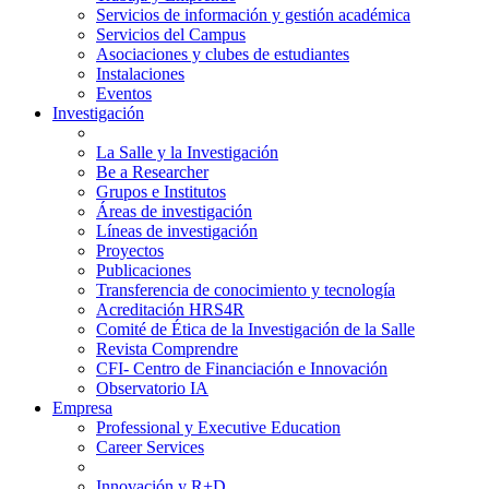
Servicios de información y gestión académica
Servicios del Campus
Asociaciones y clubes de estudiantes
Instalaciones
Eventos
Investigación
La Salle y la Investigación
Be a Researcher
Grupos e Institutos
Áreas de investigación
Líneas de investigación
Proyectos
Publicaciones
Transferencia de conocimiento y tecnología
Acreditación HRS4R
Comité de Ética de la Investigación de la Salle
Revista Comprendre
CFI- Centro de Financiación e Innovación
Observatorio IA
Empresa
Professional y Executive Education
Career Services
Innovación y R+D