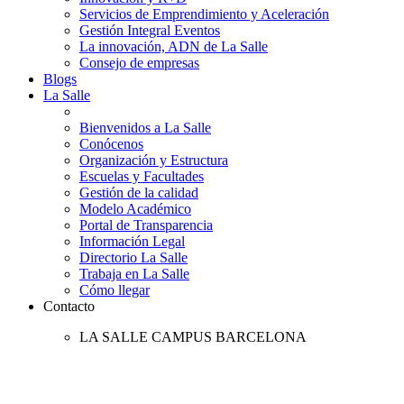
Servicios de Emprendimiento y Aceleración
Gestión Integral Eventos
La innovación, ADN de La Salle
Consejo de empresas
Blogs
La Salle
Bienvenidos a La Salle
Conócenos
Organización y Estructura
Escuelas y Facultades
Gestión de la calidad
Modelo Académico
Portal de Transparencia
Información Legal
Directorio La Salle
Trabaja en La Salle
Cómo llegar
Contacto
LA SALLE CAMPUS BARCELONA