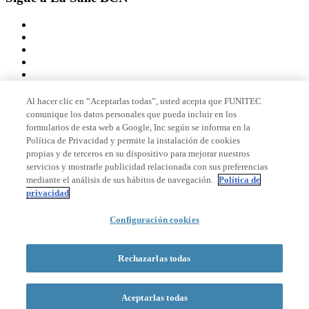
Al hacer clic en “Aceptarlas todas”, usted acepta que FUNITEC
comunique los datos personales que pueda incluir en los
Miembro de
formularios de esta web a Google, Inc según se informa en la
Política de Privacidad y permite la instalación de cookies
propias y de terceros en su dispositivo para mejorar nuestros
servicios y mostrarle publicidad relacionada con sus preferencias
Acreditaciones
mediante el análisis de sus hábitos de navegación.
Política de
privacidad
© 2026 La Salle Campus Barcelona - URL |
Aviso legal
|
Política de
Configuración cookies
privacidad
|
Política de cookies
Formulario de búsqueda
Rechazarlas todas
Aceptarlas todas