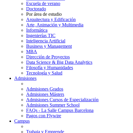
Escuela de verano
Doctorado
Por área de estudio
Arquitectura y Edificación
Arte, Animación y Multimedia
Informática
Ingenierías TIC
Inteligencia Artificial
Business y Management
MBA
Dirección de Proyectos
Data Science & Big Data Analytics
Filosofía y Humanidades
Tecnología y Salud
Admisiones
Admisiones Grados
Admisiones Másters
Admisiones Cursos de Especialización
Admisiones Summer School
FAQs - La Salle Campus Barcelona
Pagos con Flywire
Campus
Trabaja y Emprende