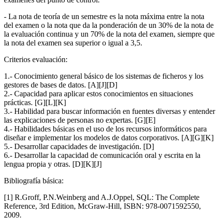
- La nota de teoría de un semestre es la nota máxima entre la nota
del examen o la nota que da la ponderación de un 30% de la nota de
la evaluación continua y un 70% de la nota del examen, siempre que
la nota del examen sea superior o igual a 3,5.
Criterios evaluación:
1.- Conocimiento general básico de los sistemas de ficheros y los
gestores de bases de datos. [A][J][D]
2.- Capacidad para aplicar estos conocimientos en situaciones
prácticas. [G][L][K]
3.- Habilidad para buscar información en fuentes diversas y entender
las explicaciones de personas no expertas. [G][E]
4.- Habilidades básicas en el uso de los recursos informáticos para
diseñar e implementar los modelos de datos corporativos. [A][G][K]
5.- Desarrollar capacidades de investigación. [D]
6.- Desarrollar la capacidad de comunicación oral y escrita en la
lengua propia y otras. [D][K][J]
Bibliografía básica:
[1] R.Groff, P.N.Weinberg and A.J.Oppel, SQL: The Complete
Reference, 3rd Edition, McGraw-Hill, ISBN: 978-0071592550,
2009.