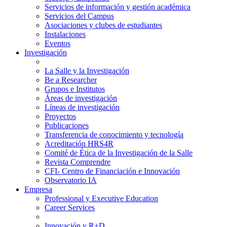
Servicios de información y gestión académica
Servicios del Campus
Asociaciones y clubes de estudiantes
Instalaciones
Eventos
Investigación
La Salle y la Investigación
Be a Researcher
Grupos e Institutos
Áreas de investigación
Líneas de investigación
Proyectos
Publicaciones
Transferencia de conocimiento y tecnología
Acreditación HRS4R
Comité de Ética de la Investigación de la Salle
Revista Comprendre
CFI- Centro de Financiación e Innovación
Observatorio IA
Empresa
Professional y Executive Education
Career Services
Innovación y R+D