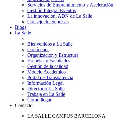
Servicios de Emprendimiento y Aceleración
Gestión Integral Eventos
La innovación, ADN de La Salle
Consejo de empresas
Blogs
La Salle
Bienvenidos a La Salle
Conócenos
Organización y Estructura
Escuelas y Facultades
Gestión de la calidad
Modelo Académico
Portal de Transparencia
Información Legal
Directorio La Salle
Trabaja en La Salle
Cómo llegar
Contacto
LA SALLE CAMPUS BARCELONA