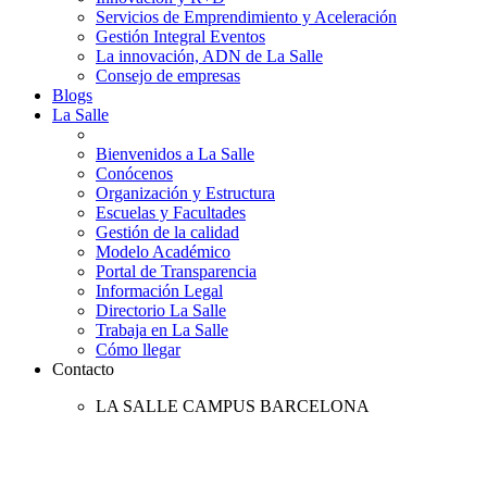
Servicios de Emprendimiento y Aceleración
Gestión Integral Eventos
La innovación, ADN de La Salle
Consejo de empresas
Blogs
La Salle
Bienvenidos a La Salle
Conócenos
Organización y Estructura
Escuelas y Facultades
Gestión de la calidad
Modelo Académico
Portal de Transparencia
Información Legal
Directorio La Salle
Trabaja en La Salle
Cómo llegar
Contacto
LA SALLE CAMPUS BARCELONA