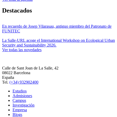
Destacados
En recuerdo de Josep Vilarasau, antiguo miembro del Patronato de
FUNITEC
La Salle-URL acoge el International Workshop on Ecological Urban
Security and Sustainability 2026.
Ver todas las novedades
Calle de Sant Joan de La Salle, 42
08022 Barcelona
España
Tel.
(+34) 932902400
Estudios
Admisiones
Campus
Investigación
Empresa
Blogs