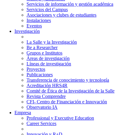
Servicios de información y gestión académica
Servicios del Campus
Asociaciones y clubes de estudiantes
Instalaciones
Eventos
Investigación
La Salle y la Investigación
Be a Researcher
Grupos e Institutos
Áreas de investigación
Líneas de investigación
Proyectos
Publicaciones
Transferencia de conocimiento y tecnología
Acreditación HRS4R
Comité de Ética de la Investigación de la Salle
Revista Comprendre
CFI- Centro de Financiación e Innovación
Observatorio IA
Empresa
Professional y Executive Education
Career Services
Innovación y R+D