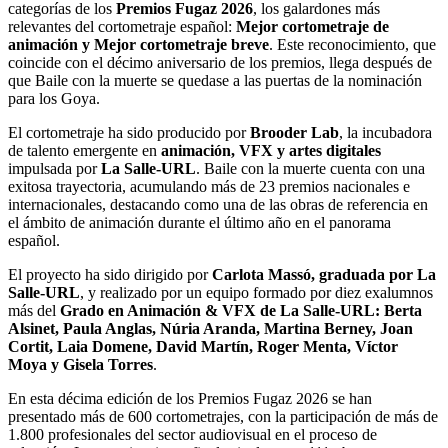
categorías de los
Premios Fugaz 2026
, los galardones más
relevantes del cortometraje español:
Mejor cortometraje de
animación y Mejor cortometraje breve
. Este reconocimiento, que
coincide con el décimo aniversario de los premios, llega después de
que Baile con la muerte se quedase a las puertas de la nominación
para los Goya.
El cortometraje ha sido producido por
Brooder Lab
, la incubadora
de talento emergente en
animación, VFX y artes digitales
impulsada por
La Salle-URL
. Baile con la muerte cuenta con una
exitosa trayectoria, acumulando más de 23 premios nacionales e
internacionales, destacando como una de las obras de referencia en
el ámbito de animación durante el último año en el panorama
español.
El proyecto ha sido dirigido por
Carlota Massó, graduada por La
Salle-URL
, y realizado por un equipo formado por diez exalumnos
más del
Grado en Animación & VFX de La Salle-URL: Berta
Alsinet, Paula Anglas, Núria Aranda, Martina Berney, Joan
Cortit, Laia Domene, David Martín, Roger Menta, Víctor
Moya y Gisela Torres
.
En esta décima edición de los Premios Fugaz 2026 se han
presentado más de 600 cortometrajes, con la participación de más de
1.800 profesionales del sector audiovisual en el proceso de