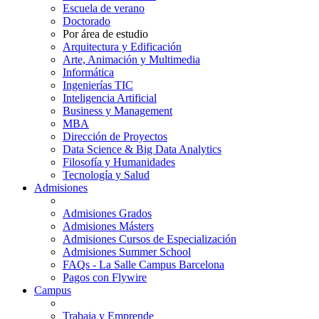
Escuela de verano
Doctorado
Por área de estudio
Arquitectura y Edificación
Arte, Animación y Multimedia
Informática
Ingenierías TIC
Inteligencia Artificial
Business y Management
MBA
Dirección de Proyectos
Data Science & Big Data Analytics
Filosofía y Humanidades
Tecnología y Salud
Admisiones
Admisiones Grados
Admisiones Másters
Admisiones Cursos de Especialización
Admisiones Summer School
FAQs - La Salle Campus Barcelona
Pagos con Flywire
Campus
Trabaja y Emprende