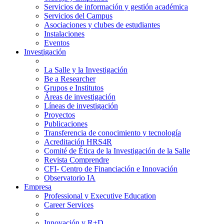
Servicios de información y gestión académica
Servicios del Campus
Asociaciones y clubes de estudiantes
Instalaciones
Eventos
Investigación
La Salle y la Investigación
Be a Researcher
Grupos e Institutos
Áreas de investigación
Líneas de investigación
Proyectos
Publicaciones
Transferencia de conocimiento y tecnología
Acreditación HRS4R
Comité de Ética de la Investigación de la Salle
Revista Comprendre
CFI- Centro de Financiación e Innovación
Observatorio IA
Empresa
Professional y Executive Education
Career Services
Innovación y R+D