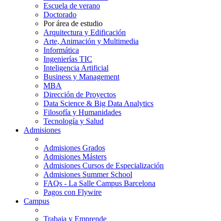
Escuela de verano
Doctorado
Por área de estudio
Arquitectura y Edificación
Arte, Animación y Multimedia
Informática
Ingenierías TIC
Inteligencia Artificial
Business y Management
MBA
Dirección de Proyectos
Data Science & Big Data Analytics
Filosofía y Humanidades
Tecnología y Salud
Admisiones
Admisiones Grados
Admisiones Másters
Admisiones Cursos de Especialización
Admisiones Summer School
FAQs - La Salle Campus Barcelona
Pagos con Flywire
Campus
Trabaja y Emprende