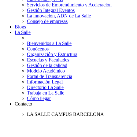
Servicios de Emprendimiento y Aceleración
Gestión Integral Eventos
La innovación, ADN de La Salle
Consejo de empresas
Blogs
La Salle
Bienvenidos a La Salle
Conócenos
Organización y Estructura
Escuelas y Facultades
Gestión de la calidad
Modelo Académico
Portal de Transparencia
Información Legal
Directorio La Salle
Trabaja en La Salle
Cómo llegar
Contacto
LA SALLE CAMPUS BARCELONA