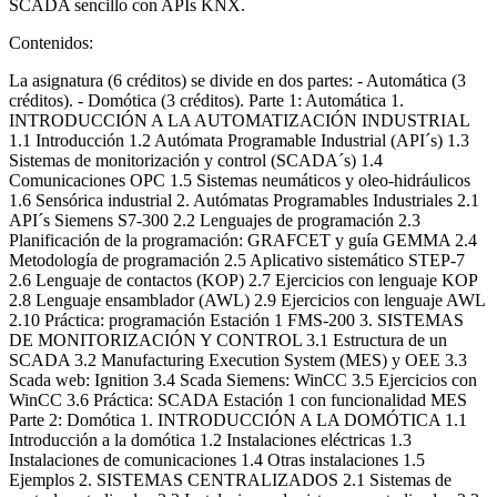
SCADA sencillo con APIs KNX.
Contenidos:
La asignatura (6 créditos) se divide en dos partes: - Automática (3
créditos). - Domótica (3 créditos). Parte 1: Automática 1.
INTRODUCCIÓN A LA AUTOMATIZACIÓN INDUSTRIAL
1.1 Introducción 1.2 Autómata Programable Industrial (API´s) 1.3
Sistemas de monitorización y control (SCADA´s) 1.4
Comunicaciones OPC 1.5 Sistemas neumáticos y oleo-hidráulicos
1.6 Sensórica industrial 2. Autómatas Programables Industriales 2.1
API´s Siemens S7-300 2.2 Lenguajes de programación 2.3
Planificación de la programación: GRAFCET y guía GEMMA 2.4
Metodología de programación 2.5 Aplicativo sistemático STEP-7
2.6 Lenguaje de contactos (KOP) 2.7 Ejercicios con lenguaje KOP
2.8 Lenguaje ensamblador (AWL) 2.9 Ejercicios con lenguaje AWL
2.10 Práctica: programación Estación 1 FMS-200 3. SISTEMAS
DE MONITORIZACIÓN Y CONTROL 3.1 Estructura de un
SCADA 3.2 Manufacturing Execution System (MES) y OEE 3.3
Scada web: Ignition 3.4 Scada Siemens: WinCC 3.5 Ejercicios con
WinCC 3.6 Práctica: SCADA Estación 1 con funcionalidad MES
Parte 2: Domótica 1. INTRODUCCIÓN A LA DOMÓTICA 1.1
Introducción a la domótica 1.2 Instalaciones eléctricas 1.3
Instalaciones de comunicaciones 1.4 Otras instalaciones 1.5
Ejemplos 2. SISTEMAS CENTRALIZADOS 2.1 Sistemas de