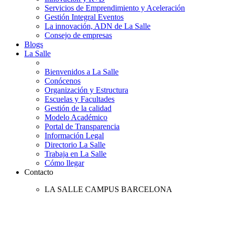
Servicios de Emprendimiento y Aceleración
Gestión Integral Eventos
La innovación, ADN de La Salle
Consejo de empresas
Blogs
La Salle
Bienvenidos a La Salle
Conócenos
Organización y Estructura
Escuelas y Facultades
Gestión de la calidad
Modelo Académico
Portal de Transparencia
Información Legal
Directorio La Salle
Trabaja en La Salle
Cómo llegar
Contacto
LA SALLE CAMPUS BARCELONA