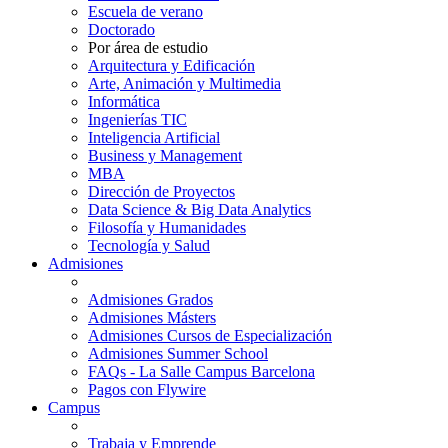
Escuela de verano
Doctorado
Por área de estudio
Arquitectura y Edificación
Arte, Animación y Multimedia
Informática
Ingenierías TIC
Inteligencia Artificial
Business y Management
MBA
Dirección de Proyectos
Data Science & Big Data Analytics
Filosofía y Humanidades
Tecnología y Salud
Admisiones
Admisiones Grados
Admisiones Másters
Admisiones Cursos de Especialización
Admisiones Summer School
FAQs - La Salle Campus Barcelona
Pagos con Flywire
Campus
Trabaja y Emprende