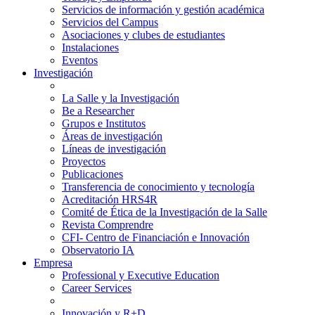
Servicios de información y gestión académica
Servicios del Campus
Asociaciones y clubes de estudiantes
Instalaciones
Eventos
Investigación
La Salle y la Investigación
Be a Researcher
Grupos e Institutos
Áreas de investigación
Líneas de investigación
Proyectos
Publicaciones
Transferencia de conocimiento y tecnología
Acreditación HRS4R
Comité de Ética de la Investigación de la Salle
Revista Comprendre
CFI- Centro de Financiación e Innovación
Observatorio IA
Empresa
Professional y Executive Education
Career Services
Innovación y R+D