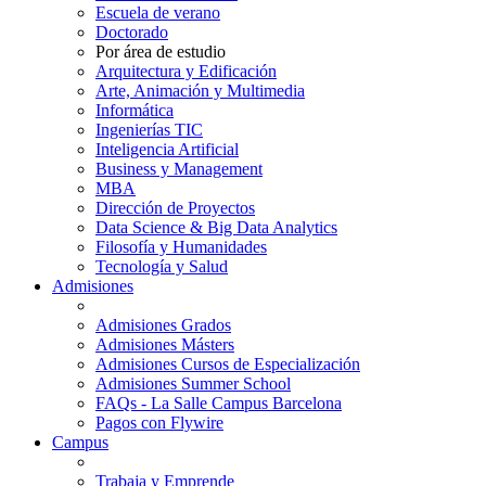
Escuela de verano
Doctorado
Por área de estudio
Arquitectura y Edificación
Arte, Animación y Multimedia
Informática
Ingenierías TIC
Inteligencia Artificial
Business y Management
MBA
Dirección de Proyectos
Data Science & Big Data Analytics
Filosofía y Humanidades
Tecnología y Salud
Admisiones
Admisiones Grados
Admisiones Másters
Admisiones Cursos de Especialización
Admisiones Summer School
FAQs - La Salle Campus Barcelona
Pagos con Flywire
Campus
Trabaja y Emprende