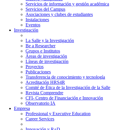
Servicios de información y gestión académica
Servicios del Campus
Asociaciones y clubes de estudiantes
Instalaciones
Eventos
Investigación
La Salle y la Investigación
Be a Researcher
Grupos e Institutos
Áreas de investigación
Líneas de investigación
Proyectos
Publicaciones
Transferencia de conocimiento y tecnología
Acreditación HRS4R
Comité de Ética de la Investigación de la Salle
Revista Comprendre
CFI- Centro de Financiación e Innovación
Observatorio IA
Empresa
Professional y Executive Education
Career Services
Innovación y R+D