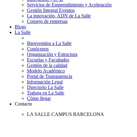
Servicios de Emprendimiento y Aceleración
Gestión Integral Eventos
La innovación, ADN de La Salle
Consejo de empresas
Blogs
La Salle
Bienvenidos a La Salle
Conócenos
Organización y Estructura
Escuelas y Facultades
Gestión de la calidad
Modelo Académico
Portal de Transparencia
Información Legal
Directorio La Salle
Trabaja en La Salle
Cómo llegar
Contacto
LA SALLE CAMPUS BARCELONA