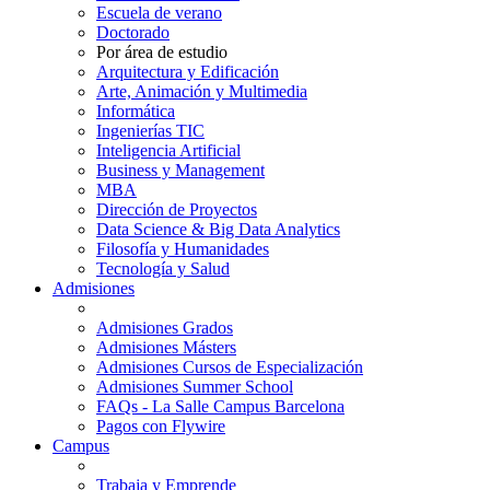
Escuela de verano
Doctorado
Por área de estudio
Arquitectura y Edificación
Arte, Animación y Multimedia
Informática
Ingenierías TIC
Inteligencia Artificial
Business y Management
MBA
Dirección de Proyectos
Data Science & Big Data Analytics
Filosofía y Humanidades
Tecnología y Salud
Admisiones
Admisiones Grados
Admisiones Másters
Admisiones Cursos de Especialización
Admisiones Summer School
FAQs - La Salle Campus Barcelona
Pagos con Flywire
Campus
Trabaja y Emprende