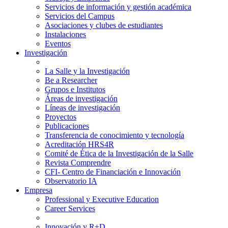
Servicios de información y gestión académica
Servicios del Campus
Asociaciones y clubes de estudiantes
Instalaciones
Eventos
Investigación
La Salle y la Investigación
Be a Researcher
Grupos e Institutos
Áreas de investigación
Líneas de investigación
Proyectos
Publicaciones
Transferencia de conocimiento y tecnología
Acreditación HRS4R
Comité de Ética de la Investigación de la Salle
Revista Comprendre
CFI- Centro de Financiación e Innovación
Observatorio IA
Empresa
Professional y Executive Education
Career Services
Innovación y R+D