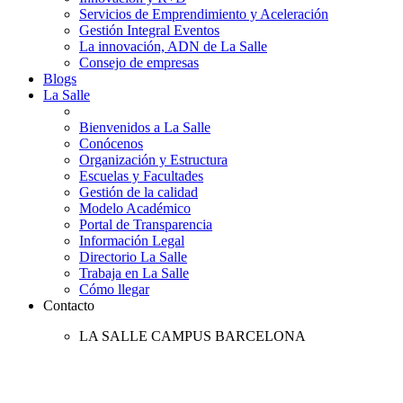
Servicios de Emprendimiento y Aceleración
Gestión Integral Eventos
La innovación, ADN de La Salle
Consejo de empresas
Blogs
La Salle
Bienvenidos a La Salle
Conócenos
Organización y Estructura
Escuelas y Facultades
Gestión de la calidad
Modelo Académico
Portal de Transparencia
Información Legal
Directorio La Salle
Trabaja en La Salle
Cómo llegar
Contacto
LA SALLE CAMPUS BARCELONA