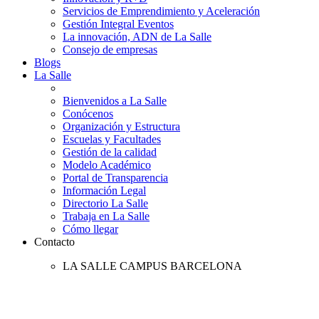
Servicios de Emprendimiento y Aceleración
Gestión Integral Eventos
La innovación, ADN de La Salle
Consejo de empresas
Blogs
La Salle
Bienvenidos a La Salle
Conócenos
Organización y Estructura
Escuelas y Facultades
Gestión de la calidad
Modelo Académico
Portal de Transparencia
Información Legal
Directorio La Salle
Trabaja en La Salle
Cómo llegar
Contacto
LA SALLE CAMPUS BARCELONA