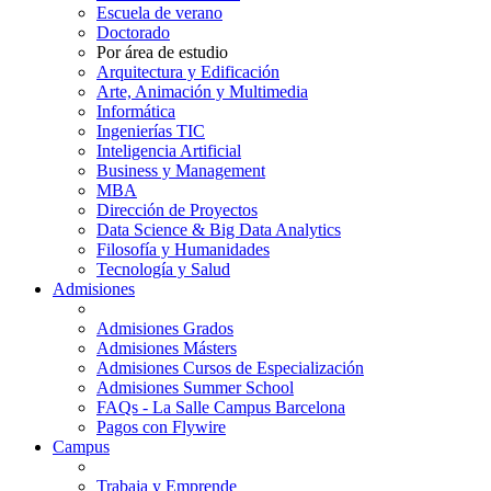
Escuela de verano
Doctorado
Por área de estudio
Arquitectura y Edificación
Arte, Animación y Multimedia
Informática
Ingenierías TIC
Inteligencia Artificial
Business y Management
MBA
Dirección de Proyectos
Data Science & Big Data Analytics
Filosofía y Humanidades
Tecnología y Salud
Admisiones
Admisiones Grados
Admisiones Másters
Admisiones Cursos de Especialización
Admisiones Summer School
FAQs - La Salle Campus Barcelona
Pagos con Flywire
Campus
Trabaja y Emprende