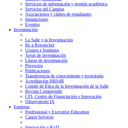
Servicios de información y gestión académica
Servicios del Campus
Asociaciones y clubes de estudiantes
Instalaciones
Eventos
Investigación
La Salle y la Investigación
Be a Researcher
Grupos e Institutos
Áreas de investigación
Líneas de investigación
Proyectos
Publicaciones
Transferencia de conocimiento y tecnología
Acreditación HRS4R
Comité de Ética de la Investigación de la Salle
Revista Comprendre
CFI- Centro de Financiación e Innovación
Observatorio IA
Empresa
Professional y Executive Education
Career Services
Innovación y R+D