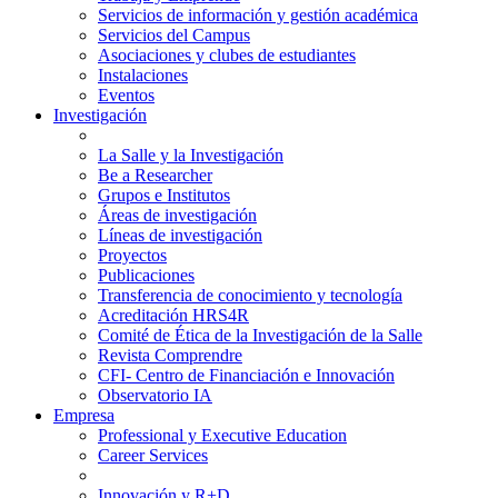
Servicios de información y gestión académica
Servicios del Campus
Asociaciones y clubes de estudiantes
Instalaciones
Eventos
Investigación
La Salle y la Investigación
Be a Researcher
Grupos e Institutos
Áreas de investigación
Líneas de investigación
Proyectos
Publicaciones
Transferencia de conocimiento y tecnología
Acreditación HRS4R
Comité de Ética de la Investigación de la Salle
Revista Comprendre
CFI- Centro de Financiación e Innovación
Observatorio IA
Empresa
Professional y Executive Education
Career Services
Innovación y R+D