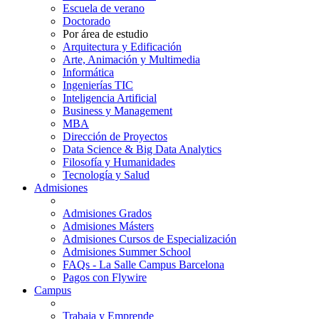
Escuela de verano
Doctorado
Por área de estudio
Arquitectura y Edificación
Arte, Animación y Multimedia
Informática
Ingenierías TIC
Inteligencia Artificial
Business y Management
MBA
Dirección de Proyectos
Data Science & Big Data Analytics
Filosofía y Humanidades
Tecnología y Salud
Admisiones
Admisiones Grados
Admisiones Másters
Admisiones Cursos de Especialización
Admisiones Summer School
FAQs - La Salle Campus Barcelona
Pagos con Flywire
Campus
Trabaja y Emprende