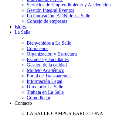
Servicios de Emprendimiento y Aceleración
Gestión Integral Eventos
La innovación, ADN de La Salle
Consejo de empresas
Blogs
La Salle
Bienvenidos a La Salle
Conócenos
Organización y Estructura
Escuelas y Facultades
Gestión de la calidad
Modelo Académico
Portal de Transparencia
Información Legal
Directorio La Salle
Trabaja en La Salle
Cómo llegar
Contacto
LA SALLE CAMPUS BARCELONA