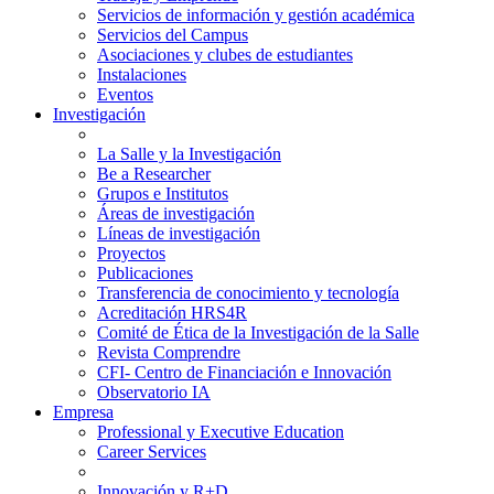
Servicios de información y gestión académica
Servicios del Campus
Asociaciones y clubes de estudiantes
Instalaciones
Eventos
Investigación
La Salle y la Investigación
Be a Researcher
Grupos e Institutos
Áreas de investigación
Líneas de investigación
Proyectos
Publicaciones
Transferencia de conocimiento y tecnología
Acreditación HRS4R
Comité de Ética de la Investigación de la Salle
Revista Comprendre
CFI- Centro de Financiación e Innovación
Observatorio IA
Empresa
Professional y Executive Education
Career Services
Innovación y R+D