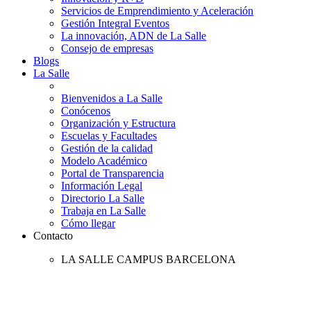
Servicios de Emprendimiento y Aceleración
Gestión Integral Eventos
La innovación, ADN de La Salle
Consejo de empresas
Blogs
La Salle
Bienvenidos a La Salle
Conócenos
Organización y Estructura
Escuelas y Facultades
Gestión de la calidad
Modelo Académico
Portal de Transparencia
Información Legal
Directorio La Salle
Trabaja en La Salle
Cómo llegar
Contacto
LA SALLE CAMPUS BARCELONA