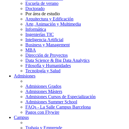
Escuela de verano
Doctorado
Por área de estudio
Arquitectura y Edificación
Arte, Animación y Multimedia
Informática
Ingenierías TIC
Inteligencia Artificial
Business y Management
MBA
Dirección de Proyectos
Data Science & Big Data Analytics
Filosofía y Humanidades
Tecnología y Salud
Admisiones
Admisiones Grados
Admisiones Másters
Admisiones Cursos de Especialización
Admisiones Summer School
FAQs - La Salle Campus Barcelona
Pagos con Flywire
Campus
Trabaja y Emprende