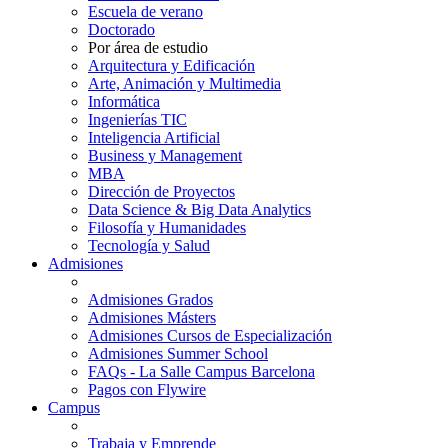
Escuela de verano
Doctorado
Por área de estudio
Arquitectura y Edificación
Arte, Animación y Multimedia
Informática
Ingenierías TIC
Inteligencia Artificial
Business y Management
MBA
Dirección de Proyectos
Data Science & Big Data Analytics
Filosofía y Humanidades
Tecnología y Salud
Admisiones
Admisiones Grados
Admisiones Másters
Admisiones Cursos de Especialización
Admisiones Summer School
FAQs - La Salle Campus Barcelona
Pagos con Flywire
Campus
Trabaja y Emprende