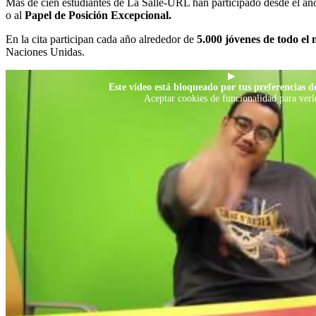
Más de cien estudiantes de La Salle-URL han participado desde el a
o al
Papel de Posición Excepcional.
En la cita participan cada año alrededor de
5.000 jóvenes de todo el
Naciones Unidas.
▶
Este vídeo está bloqueado por tus preferencias de
Aceptar cookies de funcionalidad para verl