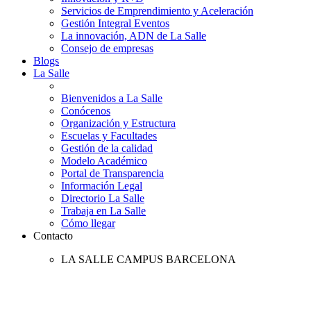
Servicios de Emprendimiento y Aceleración
Gestión Integral Eventos
La innovación, ADN de La Salle
Consejo de empresas
Blogs
La Salle
Bienvenidos a La Salle
Conócenos
Organización y Estructura
Escuelas y Facultades
Gestión de la calidad
Modelo Académico
Portal de Transparencia
Información Legal
Directorio La Salle
Trabaja en La Salle
Cómo llegar
Contacto
LA SALLE CAMPUS BARCELONA