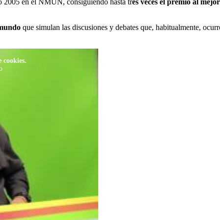
ño 2005 en el NMUN, consiguiendo hasta tr
es veces el premio al mejo
 mundo
que simulan las discusiones y debates que, habitualmente, ocurr
 cookies.
o