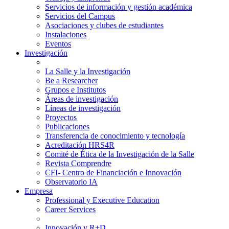
Servicios de información y gestión académica
Servicios del Campus
Asociaciones y clubes de estudiantes
Instalaciones
Eventos
Investigación
La Salle y la Investigación
Be a Researcher
Grupos e Institutos
Áreas de investigación
Líneas de investigación
Proyectos
Publicaciones
Transferencia de conocimiento y tecnología
Acreditación HRS4R
Comité de Ética de la Investigación de la Salle
Revista Comprendre
CFI- Centro de Financiación e Innovación
Observatorio IA
Empresa
Professional y Executive Education
Career Services
Innovación y R+D