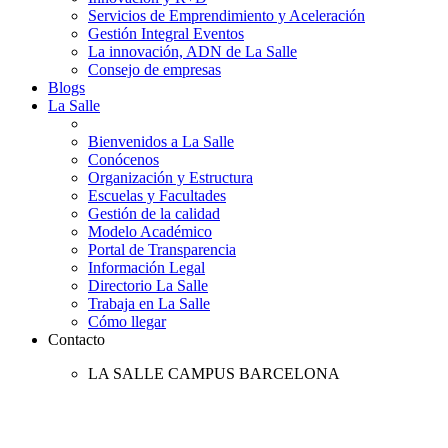
Servicios de Emprendimiento y Aceleración
Gestión Integral Eventos
La innovación, ADN de La Salle
Consejo de empresas
Blogs
La Salle
Bienvenidos a La Salle
Conócenos
Organización y Estructura
Escuelas y Facultades
Gestión de la calidad
Modelo Académico
Portal de Transparencia
Información Legal
Directorio La Salle
Trabaja en La Salle
Cómo llegar
Contacto
LA SALLE CAMPUS BARCELONA