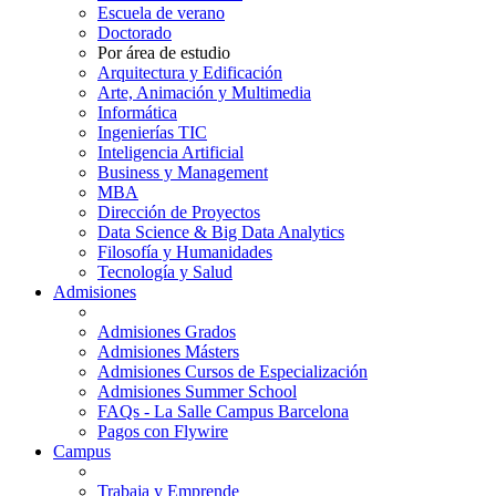
Escuela de verano
Doctorado
Por área de estudio
Arquitectura y Edificación
Arte, Animación y Multimedia
Informática
Ingenierías TIC
Inteligencia Artificial
Business y Management
MBA
Dirección de Proyectos
Data Science & Big Data Analytics
Filosofía y Humanidades
Tecnología y Salud
Admisiones
Admisiones Grados
Admisiones Másters
Admisiones Cursos de Especialización
Admisiones Summer School
FAQs - La Salle Campus Barcelona
Pagos con Flywire
Campus
Trabaja y Emprende