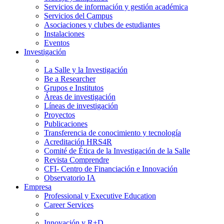
Servicios de información y gestión académica
Servicios del Campus
Asociaciones y clubes de estudiantes
Instalaciones
Eventos
Investigación
La Salle y la Investigación
Be a Researcher
Grupos e Institutos
Áreas de investigación
Líneas de investigación
Proyectos
Publicaciones
Transferencia de conocimiento y tecnología
Acreditación HRS4R
Comité de Ética de la Investigación de la Salle
Revista Comprendre
CFI- Centro de Financiación e Innovación
Observatorio IA
Empresa
Professional y Executive Education
Career Services
Innovación y R+D