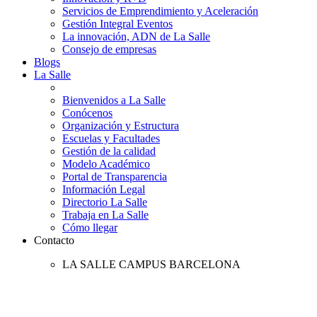
Servicios de Emprendimiento y Aceleración
Gestión Integral Eventos
La innovación, ADN de La Salle
Consejo de empresas
Blogs
La Salle
Bienvenidos a La Salle
Conócenos
Organización y Estructura
Escuelas y Facultades
Gestión de la calidad
Modelo Académico
Portal de Transparencia
Información Legal
Directorio La Salle
Trabaja en La Salle
Cómo llegar
Contacto
LA SALLE CAMPUS BARCELONA