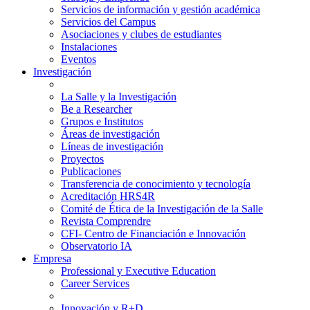
Servicios de información y gestión académica
Servicios del Campus
Asociaciones y clubes de estudiantes
Instalaciones
Eventos
Investigación
La Salle y la Investigación
Be a Researcher
Grupos e Institutos
Áreas de investigación
Líneas de investigación
Proyectos
Publicaciones
Transferencia de conocimiento y tecnología
Acreditación HRS4R
Comité de Ética de la Investigación de la Salle
Revista Comprendre
CFI- Centro de Financiación e Innovación
Observatorio IA
Empresa
Professional y Executive Education
Career Services
Innovación y R+D