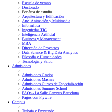
Escuela de verano
Doctorado
Por área de estudio
Arquitectura y Edificación
Arte, Animación y Multimedia
Informática
Ingenierías TIC
Inteligencia Artificial
Business y Management
MBA
Dirección de Proyectos
Data Science & Big Data Analytics
Filosofía y Humanidades
Tecnología y Salud
Admisiones
Admisiones Grados
Admisiones Másters
Admisiones Cursos de Especialización
Admisiones Summer School
FAQs - La Salle Campus Barcelona
Pagos con Flywire
Campus
Trabaja y Emprende