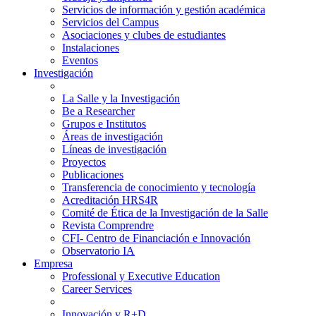
Servicios de información y gestión académica
Servicios del Campus
Asociaciones y clubes de estudiantes
Instalaciones
Eventos
Investigación
La Salle y la Investigación
Be a Researcher
Grupos e Institutos
Áreas de investigación
Líneas de investigación
Proyectos
Publicaciones
Transferencia de conocimiento y tecnología
Acreditación HRS4R
Comité de Ética de la Investigación de la Salle
Revista Comprendre
CFI- Centro de Financiación e Innovación
Observatorio IA
Empresa
Professional y Executive Education
Career Services
Innovación y R+D