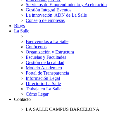
Servicios de Emprendimiento y Aceleración
Gestión Integral Eventos
La innovación, ADN de La Salle
Consejo de empresas
Blogs
La Salle
Bienvenidos a La Salle
Conócenos
Organización y Estructura
Escuelas y Facultades
Gestión de la calidad
Modelo Académico
Portal de Transparencia
Información Legal
Directorio La Salle
Trabaja en La Salle
Cómo llegar
Contacto
LA SALLE CAMPUS BARCELONA