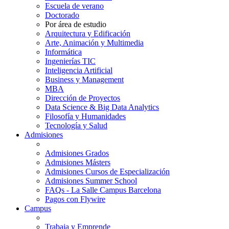
Escuela de verano
Doctorado
Por área de estudio
Arquitectura y Edificación
Arte, Animación y Multimedia
Informática
Ingenierías TIC
Inteligencia Artificial
Business y Management
MBA
Dirección de Proyectos
Data Science & Big Data Analytics
Filosofía y Humanidades
Tecnología y Salud
Admisiones
Admisiones Grados
Admisiones Másters
Admisiones Cursos de Especialización
Admisiones Summer School
FAQs - La Salle Campus Barcelona
Pagos con Flywire
Campus
Trabaja y Emprende