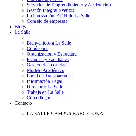
Servicios de Emprendimiento y Aceleración
Gestión Integral Eventos
La innovación, ADN de La Salle
Consejo de empresas
Blogs
La Salle
Bienvenidos a La Salle
Conócenos
Organización y Estructura
Escuelas y Facultades
Gestión de la calidad
Modelo Académico
Portal de Transparencia
Información Legal
Directorio La Salle
Trabaja en La Salle
Cómo llegar
Contacto
LA SALLE CAMPUS BARCELONA