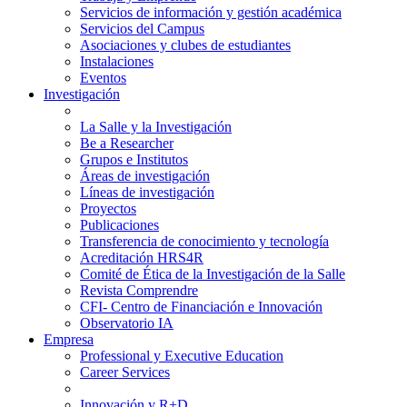
Servicios de información y gestión académica
Servicios del Campus
Asociaciones y clubes de estudiantes
Instalaciones
Eventos
Investigación
La Salle y la Investigación
Be a Researcher
Grupos e Institutos
Áreas de investigación
Líneas de investigación
Proyectos
Publicaciones
Transferencia de conocimiento y tecnología
Acreditación HRS4R
Comité de Ética de la Investigación de la Salle
Revista Comprendre
CFI- Centro de Financiación e Innovación
Observatorio IA
Empresa
Professional y Executive Education
Career Services
Innovación y R+D