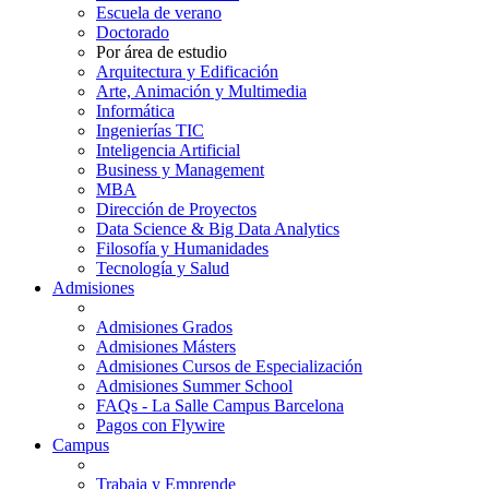
Escuela de verano
Doctorado
Por área de estudio
Arquitectura y Edificación
Arte, Animación y Multimedia
Informática
Ingenierías TIC
Inteligencia Artificial
Business y Management
MBA
Dirección de Proyectos
Data Science & Big Data Analytics
Filosofía y Humanidades
Tecnología y Salud
Admisiones
Admisiones Grados
Admisiones Másters
Admisiones Cursos de Especialización
Admisiones Summer School
FAQs - La Salle Campus Barcelona
Pagos con Flywire
Campus
Trabaja y Emprende