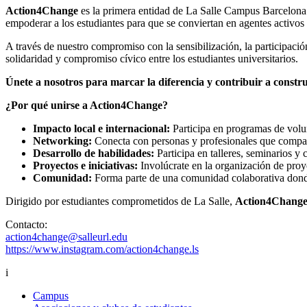
Action4Change
es la primera entidad de La Salle Campus Barcelona d
empoderar a los estudiantes para que se conviertan en agentes activo
A través de nuestro compromiso con la sensibilización, la participaci
solidaridad y compromiso cívico entre los estudiantes universitarios.
Únete a nosotros para marcar la diferencia y contribuir a constr
¿Por qué unirse a Action4Change?
Impacto local e internacional:
Participa en programas de volun
Networking:
Conecta con personas y profesionales que compart
Desarrollo de habilidades:
Participa en talleres, seminarios y
Proyectos e iniciativas:
Involúcrate en la organización de proye
Comunidad:
Forma parte de una comunidad colaborativa donde 
Dirigido por estudiantes comprometidos de La Salle,
Action4Chang
Contacto:
action4change@salleurl.edu
https://www.instagram.com/action4change.ls
i
Campus