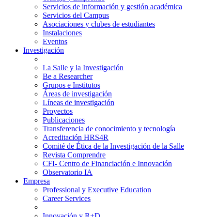
Servicios de información y gestión académica
Servicios del Campus
Asociaciones y clubes de estudiantes
Instalaciones
Eventos
Investigación
La Salle y la Investigación
Be a Researcher
Grupos e Institutos
Áreas de investigación
Líneas de investigación
Proyectos
Publicaciones
Transferencia de conocimiento y tecnología
Acreditación HRS4R
Comité de Ética de la Investigación de la Salle
Revista Comprendre
CFI- Centro de Financiación e Innovación
Observatorio IA
Empresa
Professional y Executive Education
Career Services
Innovación y R+D