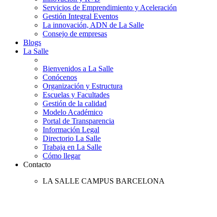
Servicios de Emprendimiento y Aceleración
Gestión Integral Eventos
La innovación, ADN de La Salle
Consejo de empresas
Blogs
La Salle
Bienvenidos a La Salle
Conócenos
Organización y Estructura
Escuelas y Facultades
Gestión de la calidad
Modelo Académico
Portal de Transparencia
Información Legal
Directorio La Salle
Trabaja en La Salle
Cómo llegar
Contacto
LA SALLE CAMPUS BARCELONA