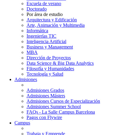
Escuela de verano
Doctorado
Por área de estudio
Arquitectura y Edificación
Arte, Animación y Multimedia
Informática
Ingenierías TIC
Inteligencia Artificial
Business y Management
MBA
Dirección de Proyectos
Data Science & Big Data Analytics
Filosofía y Humanidades
Tecnología y Salud
Admisiones
Admisiones Grados
Admisiones Másters
Admisiones Cursos de Especialización
Admisiones Summer School
FAQs - La Salle Campus Barcelona
Pagos con Flywire
Campus
Trabaja y Emprende