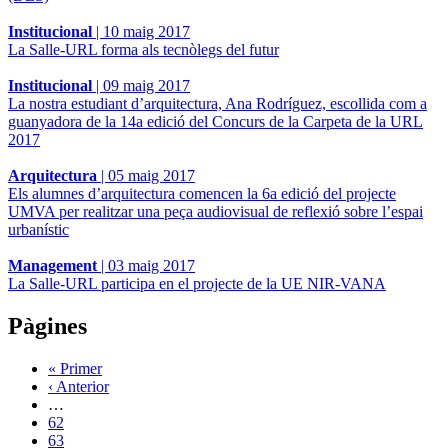
Institucional
|
10 maig 2017
La Salle-URL forma als tecnòlegs del futur
Institucional
|
09 maig 2017
La nostra estudiant d’arquitectura, Ana Rodríguez, escollida com a
guanyadora de la 14a edició del Concurs de la Carpeta de la URL
2017
Arquitectura
|
05 maig 2017
Els alumnes d’arquitectura comencen la 6a edició del projecte
UMVA per realitzar una peça audiovisual de reflexió sobre l’espai
urbanístic
Management
|
03 maig 2017
La Salle-URL participa en el projecte de la UE NIR-VANA
Pàgines
« Primer
‹ Anterior
…
62
63