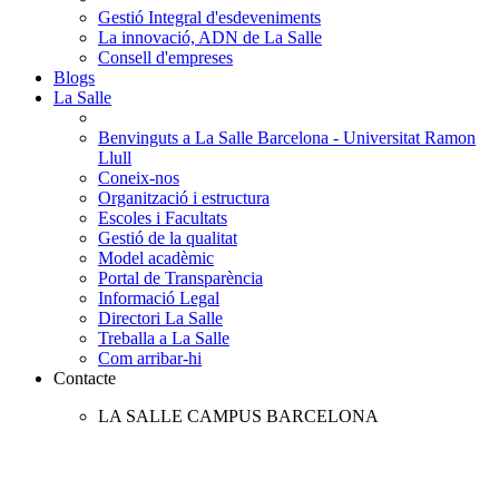
Gestió Integral d'esdeveniments
La innovació, ADN de La Salle
Consell d'empreses
Blogs
La Salle
Benvinguts a La Salle Barcelona - Universitat Ramon
Llull
Coneix-nos
Organització i estructura
Escoles i Facultats
Gestió de la qualitat
Model acadèmic
Portal de Transparència
Informació Legal
Directori La Salle
Treballa a La Salle
Com arribar-hi
Contacte
LA SALLE CAMPUS BARCELONA