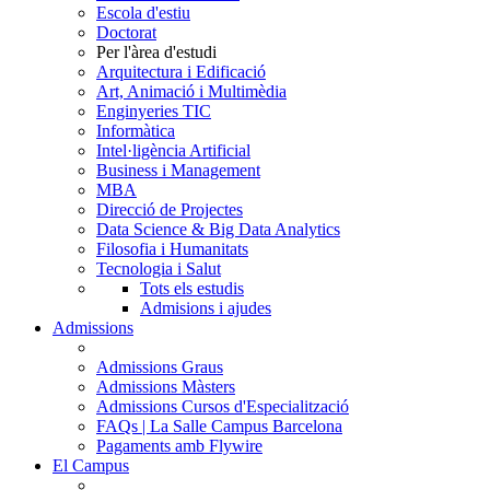
Escola d'estiu
Doctorat
Per l'àrea d'estudi
Arquitectura i Edificació
Art, Animació i Multimèdia
Enginyeries TIC
Informàtica
Intel·ligència Artificial
Business i Management
MBA
Direcció de Projectes
Data Science & Big Data Analytics
Filosofia i Humanitats
Tecnologia i Salut
Tots els estudis
Admisions i ajudes
Admissions
Admissions Graus
Admissions Màsters
Admissions Cursos d'Especialització
FAQs | La Salle Campus Barcelona
Pagaments amb Flywire
El Campus