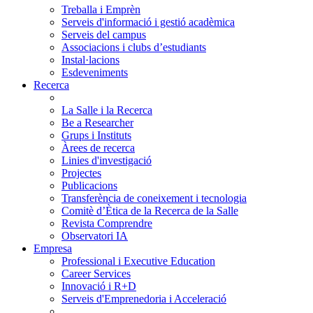
Treballa i Emprèn
Serveis d'informació i gestió acadèmica
Serveis del campus
Associacions i clubs d’estudiants
Instal·lacions
Esdeveniments
Recerca
La Salle i la Recerca
Be a Researcher
Grups i Instituts
Àrees de recerca
Linies d'investigació
Projectes
Publicacions
Transferència de coneixement i tecnologia
Comitè d’Ètica de la Recerca de la Salle
Revista Comprendre
Observatori IA
Empresa
Professional i Executive Education
Career Services
Innovació i R+D
Serveis d'Emprenedoria i Acceleració