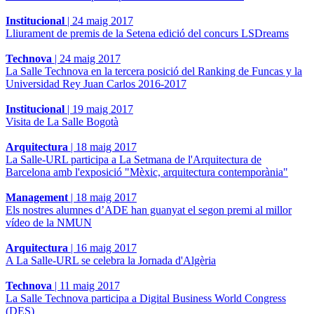
Institucional
|
24 maig 2017
Lliurament de premis de la Setena edició del concurs LSDreams
Technova
|
24 maig 2017
La Salle Technova en la tercera posició del Ranking de Funcas y la
Universidad Rey Juan Carlos 2016-2017
Institucional
|
19 maig 2017
Visita de La Salle Bogotà
Arquitectura
|
18 maig 2017
La Salle-URL participa a La Setmana de l'Arquitectura de
Barcelona amb l'exposició "Mèxic, arquitectura contemporània"
Management
|
18 maig 2017
Els nostres alumnes d’ADE han guanyat el segon premi al millor
vídeo de la NMUN
Arquitectura
|
16 maig 2017
A La Salle-URL se celebra la Jornada d'Algèria
Technova
|
11 maig 2017
La Salle Technova participa a Digital Business World Congress
(DES)