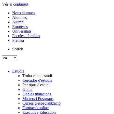
Vés al contingut
Nous alumnes
Alumnes
Alumni
Empreses
Universitats
Escoles i famílies
Premsa
Search
Estudis
Troba el teu estudi
Cercador d'estudis
Per tipus d'estudi
Graus
Dobles titulacions
Màsters i Postgraus
Cursos d'especialització
Formació online
Executive Education