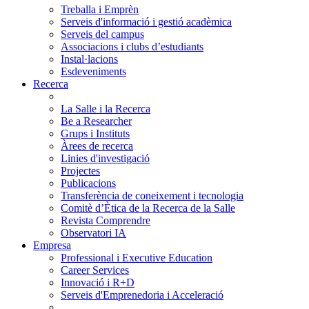
Treballa i Emprèn
Serveis d'informació i gestió acadèmica
Serveis del campus
Associacions i clubs d’estudiants
Instal·lacions
Esdeveniments
Recerca
La Salle i la Recerca
Be a Researcher
Grups i Instituts
Àrees de recerca
Linies d'investigació
Projectes
Publicacions
Transferència de coneixement i tecnologia
Comitè d’Ètica de la Recerca de la Salle
Revista Comprendre
Observatori IA
Empresa
Professional i Executive Education
Career Services
Innovació i R+D
Serveis d'Emprenedoria i Acceleració