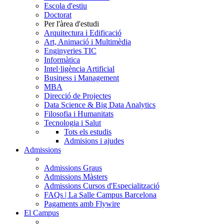
Escola d'estiu
Doctorat
Per l'àrea d'estudi
Arquitectura i Edificació
Art, Animació i Multimèdia
Enginyeries TIC
Informàtica
Intel·ligència Artificial
Business i Management
MBA
Direcció de Projectes
Data Science & Big Data Analytics
Filosofia i Humanitats
Tecnologia i Salut
Tots els estudis
Admisions i ajudes
Admissions
Admissions Graus
Admissions Màsters
Admissions Cursos d'Especialització
FAQs | La Salle Campus Barcelona
Pagaments amb Flywire
El Campus