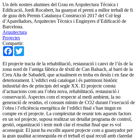
Un dels nostres alumnes del Grau en Arquitectura Tècnica i
Edificació, Jordi Rocabert, ha guanyat el premi a millor treball de fi
de grau dels Premis Catalunya Construcció 2017 del Col·legi
d’Aparelladors, Arquitectes Tècnics i Enginyers d’Edificació de
Barcelona.
Arquitectura
Projectes
Compartir:
Facebook
Twitter
El projecte tracta de la rehabilitació, restauració i canvi de l’ús de la
zona nord de l’antiga fàbrica de tèxtil de Can Balsach, al barri de la
Creu Alta de Sabadell, que actualment es troba en desús i en fase de
deteriorament. L’edifici està catalogat i és patrimoni històric
industrial des de principis del segle XX. El projecte consta
d’actuacions com ara l’obra nova, rehabilitació, restauració i
conservació. Aspectes com el respecte al medi ambient, la no
generació de residus, el consum mínim de CO2 durant l’execució de
l’obra i l’eficiència energètica de l’edifici final s’han tingut en
compte en el projecte. La complexitat de reunir tots aquests factors
en un sol projecte, suposa realitzar un detallat programa de control,
gestió, organització i tenir molt clar el resultat final que es vol
aconseguir. El jurat ha escollit aquest projecte com a guanyador per
la gran qualitat aconseguida en el treball el qual recull amb claredat