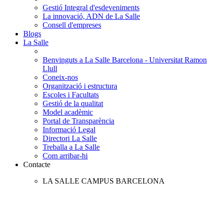
Gestió Integral d'esdeveniments
La innovació, ADN de La Salle
Consell d'empreses
Blogs
La Salle
Benvinguts a La Salle Barcelona - Universitat Ramon
Llull
Coneix-nos
Organització i estructura
Escoles i Facultats
Gestió de la qualitat
Model acadèmic
Portal de Transparència
Informació Legal
Directori La Salle
Treballa a La Salle
Com arribar-hi
Contacte
LA SALLE CAMPUS BARCELONA