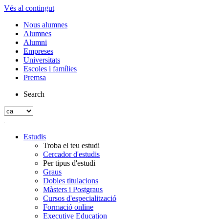
Vés al contingut
Nous alumnes
Alumnes
Alumni
Empreses
Universitats
Escoles i famílies
Premsa
Search
Estudis
Troba el teu estudi
Cercador d'estudis
Per tipus d'estudi
Graus
Dobles titulacions
Màsters i Postgraus
Cursos d'especialització
Formació online
Executive Education