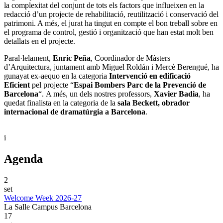
la complexitat del conjunt de tots els factors que influeixen en la
redacció d’un projecte de rehabilitació, reutilització i conservació del
patrimoni. A més, el jurat ha tingut en compte el bon treball sobre en
el programa de control, gestió i organització que han estat molt ben
detallats en el projecte.
Paral·lelament,
Enric Peña
, Coordinador de Màsters
d’Arquitectura, juntament amb Miguel Roldán i Mercè Berengué, ha
gunayat ex-aequo en la categoria
Intervenció en edificació
Eficient
pel projecte “
Espai Bombers Parc de la Prevenció de
Barcelona
“. A més, un dels nostres professors,
Xavier Badia
, ha
quedat finalista en la categoria de la
sala Beckett, obrador
internacional de dramatúrgia a Barcelona
.
i
Agenda
2
set
Welcome Week 2026-27
La Salle Campus Barcelona
17