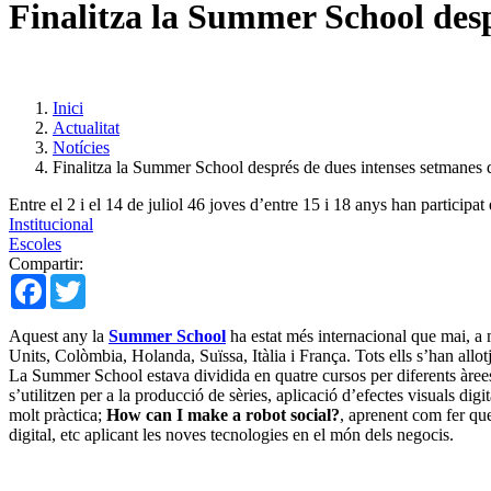
Finalitza la Summer School despr
Inici
Actualitat
Notícies
Finalitza la Summer School després de dues intenses setmanes d’
Entre el 2 i el 14 de juliol 46 joves d’entre 15 i 18 anys han partic
Institucional
Escoles
Compartir:
Facebook
Twitter
Aquest any la
Summer School
ha estat més internacional que mai, a 
Units, Colòmbia, Holanda, Suïssa, Itàlia i França. Tots ells s’han all
La Summer School estava dividida en quatre cursos per diferents àre
s’utilitzen per a la producció de sèries, aplicació d’efectes visuals digi
molt pràctica;
How can I make a robot social?
, aprenent com fer qu
digital, etc aplicant les noves tecnologies en el món dels negocis.