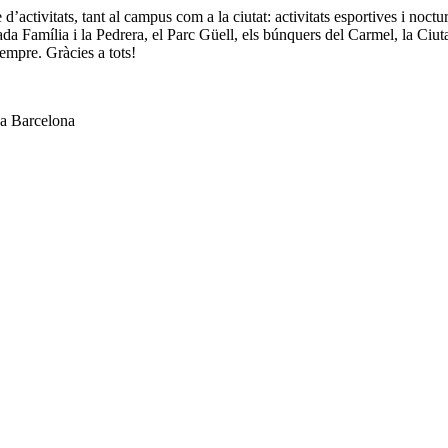
activitats, tant al campus com a la ciutat: activitats esportives i noctur
a Família i la Pedrera, el Parc Güell, els búnquers del Carmel, la Ciut
empre. Gràcies a tots!
 a Barcelona