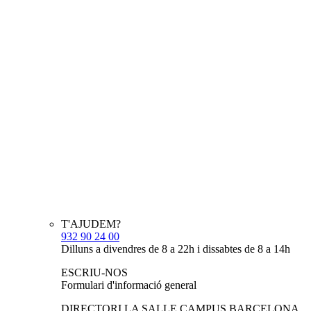
T'AJUDEM?
932 90 24 00
Dilluns a divendres de 8 a 22h i dissabtes de 8 a 14h
ESCRIU-NOS
Formulari d'informació general
DIRECTORI LA SALLE CAMPUS BARCELONA