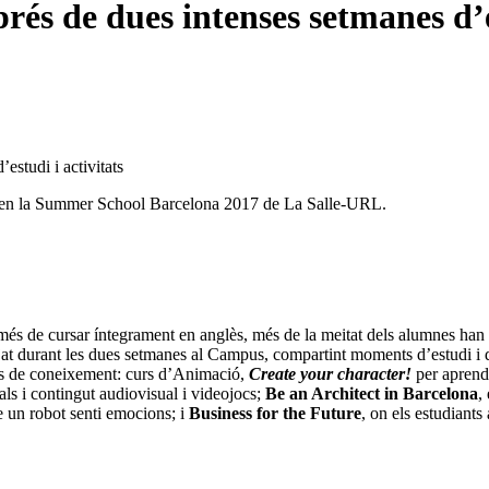
és de dues intenses setmanes d’es
estudi i activitats
ipat en la Summer School Barcelona 2017 de La Salle-URL.
més de cursar íntegrament en anglès, més de la meitat dels alumnes han
otjat durant les dues setmanes al Campus, compartint moments d’estudi i 
es de coneixement: curs d’Animació,
Create your character!
per aprendr
tals i contingut audiovisual i videojocs;
Be an Architect in Barcelona
,
e un robot senti emocions; i
Business for the Future
, on els estudiant