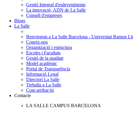
Gestió Integral d'esdeveniments
La innovació, ADN de La Salle
Consell d'empreses
Blogs
La Salle
Benvinguts a La Salle Barcelona - Universitat Ramon Llu
Coneix-nos
Organització i estructura
Escoles i Facultats
Gestió de la qualitat
Model acadèmic
Portal de Transparència
Informació Legal
Directori La Salle
Treballa a La Salle
Com arribar-hi
Contacte
LA SALLE CAMPUS BARCELONA