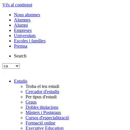
Vés al contingut
Nous alumnes
Alumnes
Alumni
Empreses
Universitats
Escoles i famílies
Premsa
Search
Estudis
Troba el teu estudi
Cercador d'estudis
Per tipus d'estudi
Graus
Dobles titulacions
Màsters i Postgraus
Cursos d'especialització
Formació online
Executive Education