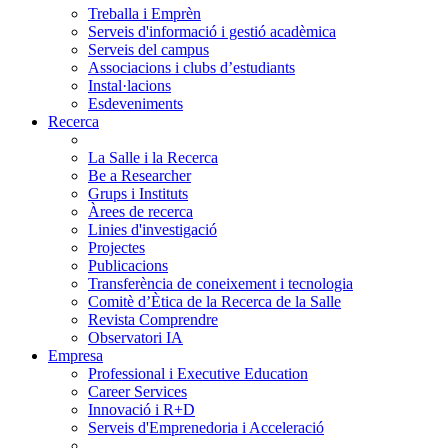
Treballa i Emprèn
Serveis d'informació i gestió acadèmica
Serveis del campus
Associacions i clubs d’estudiants
Instal·lacions
Esdeveniments
Recerca
La Salle i la Recerca
Be a Researcher
Grups i Instituts
Àrees de recerca
Linies d'investigació
Projectes
Publicacions
Transferència de coneixement i tecnologia
Comitè d’Ètica de la Recerca de la Salle
Revista Comprendre
Observatori IA
Empresa
Professional i Executive Education
Career Services
Innovació i R+D
Serveis d'Emprenedoria i Acceleració