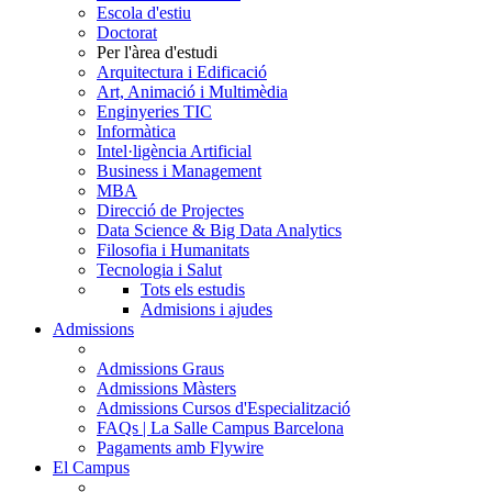
Escola d'estiu
Doctorat
Per l'àrea d'estudi
Arquitectura i Edificació
Art, Animació i Multimèdia
Enginyeries TIC
Informàtica
Intel·ligència Artificial
Business i Management
MBA
Direcció de Projectes
Data Science & Big Data Analytics
Filosofia i Humanitats
Tecnologia i Salut
Tots els estudis
Admisions i ajudes
Admissions
Admissions Graus
Admissions Màsters
Admissions Cursos d'Especialització
FAQs | La Salle Campus Barcelona
Pagaments amb Flywire
El Campus