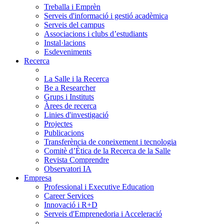
Treballa i Emprèn
Serveis d'informació i gestió acadèmica
Serveis del campus
Associacions i clubs d’estudiants
Instal·lacions
Esdeveniments
Recerca
La Salle i la Recerca
Be a Researcher
Grups i Instituts
Àrees de recerca
Linies d'investigació
Projectes
Publicacions
Transferència de coneixement i tecnologia
Comitè d’Ètica de la Recerca de la Salle
Revista Comprendre
Observatori IA
Empresa
Professional i Executive Education
Career Services
Innovació i R+D
Serveis d'Emprenedoria i Acceleració