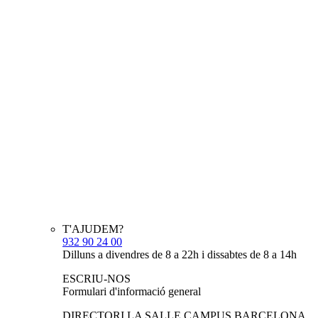
T'AJUDEM?
932 90 24 00
Dilluns a divendres de 8 a 22h i dissabtes de 8 a 14h
ESCRIU-NOS
Formulari d'informació general
DIRECTORI LA SALLE CAMPUS BARCELONA