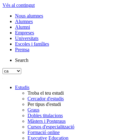
Vés al contingut
Nous alumnes
Alumnes
Alumni
Empreses
Universitats
Escoles i famílies
Premsa
Search
Estudis
Troba el teu estudi
Cercador d'estudis
Per tipus d'estudi
Graus
Dobles titulacions
Màsters i Postgraus
Cursos d'especialització
Formació online
Executive Education