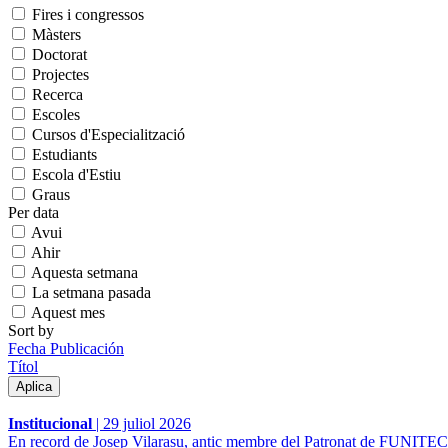
Fires i congressos
Màsters
Doctorat
Projectes
Recerca
Escoles
Cursos d'Especialització
Estudiants
Escola d'Estiu
Graus
Per data
Avui
Ahir
Aquesta setmana
La setmana pasada
Aquest mes
Sort by
Fecha Publicación
Títol
Institucional
|
29 juliol 2026
En record de Josep Vilarasu, antic membre del Patronat de FUNITEC