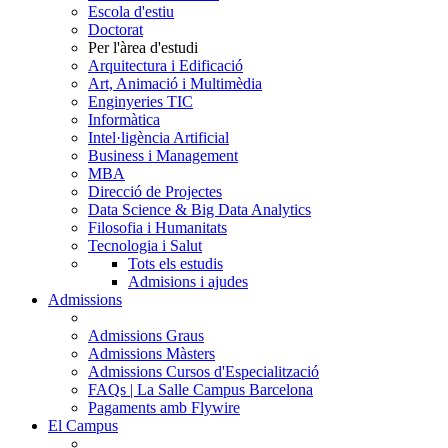
Escola d'estiu
Doctorat
Per l'àrea d'estudi
Arquitectura i Edificació
Art, Animació i Multimèdia
Enginyeries TIC
Informàtica
Intel·ligència Artificial
Business i Management
MBA
Direcció de Projectes
Data Science & Big Data Analytics
Filosofia i Humanitats
Tecnologia i Salut
Tots els estudis
Admisions i ajudes
Admissions
Admissions Graus
Admissions Màsters
Admissions Cursos d'Especialització
FAQs | La Salle Campus Barcelona
Pagaments amb Flywire
El Campus