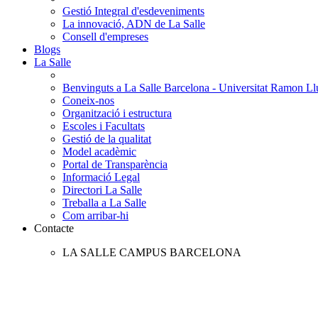
Gestió Integral d'esdeveniments
La innovació, ADN de La Salle
Consell d'empreses
Blogs
La Salle
Benvinguts a La Salle Barcelona - Universitat Ramon Llu
Coneix-nos
Organització i estructura
Escoles i Facultats
Gestió de la qualitat
Model acadèmic
Portal de Transparència
Informació Legal
Directori La Salle
Treballa a La Salle
Com arribar-hi
Contacte
LA SALLE CAMPUS BARCELONA