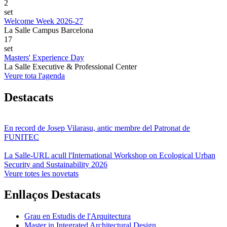
2
set
Welcome Week 2026-27
La Salle Campus Barcelona
17
set
Masters' Experience Day
La Salle Executive & Professional Center
Veure tota l'agenda
Destacats
En record de Josep Vilarasu, antic membre del Patronat de
FUNITEC
La Salle-URL acull l'International Workshop on Ecological Urban
Security and Sustainability 2026
Veure totes les novetats
Enllaços Destacats
Grau en Estudis de l'Arquitectura
Master in Integrated Architectural Design