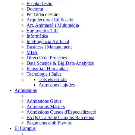
Escola d'estiu
Doctorat
Per l'àrea d'estudi
Arquitectura i Edificació
Art, Animació i Multimèdia
Enginyeries TIC
Informàtica
Intel·ligència Artificial
Business i Management
MBA
Direcció de Projectes
Data Science & Big Data Analytics
Filosofia i Humanitats
Tecnologia i Salut
Tots els estudis
Admisions i ajudes
Admissions
Admissions Graus
Admissions Màsters
Admissions Cursos d'Especialització
FAQs | La Salle Campus Barcelona
Pagaments amb Flywire
El Campus