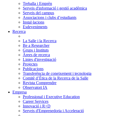
Treballa i Emprèn
Serveis d'informació i gestió acadèmica
Serveis del campus
Associacions i clubs d’estudiants
Instal·lacions
Esdeveniments
Recerca
La Salle i la Recerca
Be a Researcher
Grups i Instituts
Àrees de recerca
Linies d'investigació
Projectes
Publicacions
Transferència de coneixement i tecnologia
Comitè d’Ètica de la Recerca de la Salle
Revista Comprendre
Observatori IA
Empresa
Professional i Executive Education
Career Services
Innovació i R+D
Serveis d'Emprenedoria i Acceleració