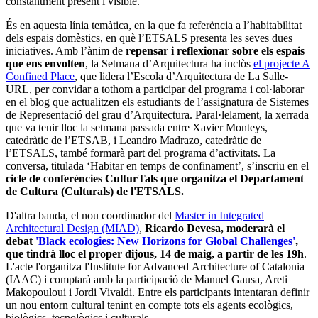
constantment present i visible.
És en aquesta línia temàtica, en la que fa referència a l’habitabilitat
dels espais domèstics, en què l’ETSALS presenta les seves dues
iniciatives. Amb l’ànim de
repensar i reflexionar sobre els espais
que ens envolten
, la Setmana d’Arquitectura ha inclòs
el projecte A
Confined Place
, que lidera l’Escola d’Arquitectura de La Salle-
URL, per convidar a tothom a participar del programa i col·laborar
en el blog que actualitzen els estudiants de l’assignatura de Sistemes
de Representació del grau d’Arquitectura. Paral·lelament, la xerrada
que va tenir lloc la setmana passada entre Xavier Monteys,
catedràtic de l’ETSAB, i Leandro Madrazo, catedràtic de
l’ETSALS, també formarà part del programa d’activitats. La
conversa, titulada ‘Habitar en temps de confinament’, s’inscriu en el
cicle de conferències CulturTals que organitza el Departament
de Cultura (Culturals) de l'ETSALS.
D'altra banda, el nou coordinador del
Master in Integrated
Architectural Design (MIAD)
,
Ricardo Devesa, moderarà el
debat
'Black ecologies: New Horizons for Global Challenges'
,
que tindrà lloc el proper dijous, 14 de maig, a partir de les 19h
.
L'acte l'organitza l'Institute for Advanced Architecture of Catalonia
(IAAC) i comptarà amb la participació de Manuel Gausa, Areti
Makopouloui i Jordi Vivaldi. Entre els participants intentaran definir
un nou entorn cultural tenint en compte tots els agents ecològics,
biològics, tecnològics i culturals.