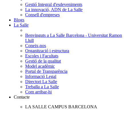
Gestió Integral d'esdeveniments
La innovació, ADN de La Salle
Consell d'empreses
Blogs
La Salle
Benvinguts a La Salle Barcelona - Universitat Ramon
Llull
Coneix-nos
Organització i estructura
Escoles i Facultats
Gestió de la qualitat
Model acadèmic
Portal de Transparència
Informació Legal
Directori La Salle
Treballa a La Salle
Com arribar-hi
Contacte
LA SALLE CAMPUS BARCELONA