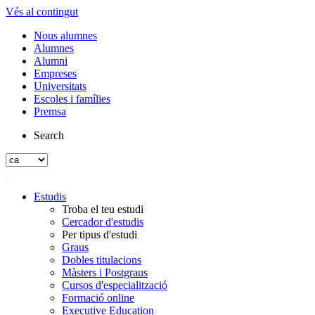
Vés al contingut
Nous alumnes
Alumnes
Alumni
Empreses
Universitats
Escoles i famílies
Premsa
Search
Estudis
Troba el teu estudi
Cercador d'estudis
Per tipus d'estudi
Graus
Dobles titulacions
Màsters i Postgraus
Cursos d'especialització
Formació online
Executive Education