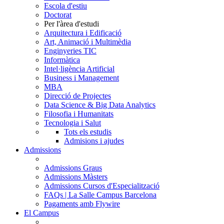
Escola d'estiu
Doctorat
Per l'àrea d'estudi
Arquitectura i Edificació
Art, Animació i Multimèdia
Enginyeries TIC
Informàtica
Intel·ligència Artificial
Business i Management
MBA
Direcció de Projectes
Data Science & Big Data Analytics
Filosofia i Humanitats
Tecnologia i Salut
Tots els estudis
Admisions i ajudes
Admissions
Admissions Graus
Admissions Màsters
Admissions Cursos d'Especialització
FAQs | La Salle Campus Barcelona
Pagaments amb Flywire
El Campus