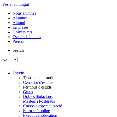
Vés al contingut
Nous alumnes
Alumnes
Alumni
Empreses
Universitats
Escoles i famílies
Premsa
Search
Estudis
Troba el teu estudi
Cercador d'estudis
Per tipus d'estudi
Graus
Dobles titulacions
Màsters i Postgraus
Cursos d'especialització
Formació online
Executive Education