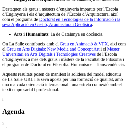
Destaquen els graus i màsters d’enginyeria impartits per l’Escola
d’Enginyeria i els d’arquitectura de l’Escola d’Arquitectura, així
com el programa de
Doctorat en Tecnologies de la Informació i la
seva Aplicació en Gestió, Arquitectura i Geofísica
.
Arts i Humanitats
: 1a de Catalunya en docència.
On La Salle contribueix amb el
Grau en Animació & VFX
, així com
el
Grau en Arts Digitals: New Media and Concept Art
i el
Màster
Universitari en Arts Digitals i Tecnologies Creatives
de l’Escola
d’Enginyeria; a més dels graus i màsters de la Facultat de Filosofia i
el programa de Doctorat en Filosofia: Humanisme i Transcendència.
Aquests resultats posen de manifest la solidesa del model educatiu
de La Salle-URL i la seva aposta per una formació de qualitat, amb
una marcada orientació internacional i una estreta connexió amb el
teixit empresarial i professional.
i
Agenda
2