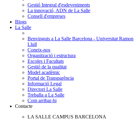
Gestió Integral d'esdeveniments
La innovació, ADN de La Salle
Consell d'empreses
Blogs
La Salle
Benvinguts a La Salle Barcelona - Universitat Ramon
Llull
Coneix-nos
Organització i estructura
Escoles i Facultats
Gestió de la qualitat
Model acadèmic
Portal de Transparència
Informació Legal
Directori La Salle
Treballa a La Salle
Com arribar-hi
Contacte
LA SALLE CAMPUS BARCELONA