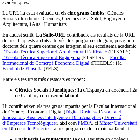
acadèmiques.
La URL ha estat avaluada en els
cinc grans àmbits
: Ciències
Socials i Jurídiques, Ciències, Ciències de la Salut, Enginyeria i
Arquitectura, i Arts i Humanitats.
En aquest sentit,
La Salle-URL
contribueix als resultats de la URL
de tres d’aquests àmbits a través dels programes de grau, postgrau i
doctorat dels quatre centres que integren el seu ecosistema acadèmic:
l’Escola Tècnica Superior d’Arquitectura i Edificació
(ETSALS),
l’Escola Tècnica Superior d’Enginyeria
(ETSELS), la
Facultat
Internacional de Comerç i Economia Digital
(FICEDLS) i la
Facultat de Filosofia
(FFLS).
Entre els resultats més destacats es troben:
Ciències Socials i Jurídiques:
1a d’Espanya en docència i 2a
de Catalunya en inserció laboral.
Hi contribueixen els tres graus impartits per la Facultat Internacional
de Comerç i Economia Digital (
Digital Business Design and
Innovation
,
Business Intelligence i Data Analytics
i
Direcció
d’Empreses Tecnològiques
), així com
l’MBA
, el
Màster Universitari
en Direcció de Projectes
i altres programes de la mateixa facultat.
Enginyeria i Arquitectura
: 1a de Catalunya en docència.