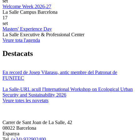
set
Welcome Week 2026-27
La Salle Campus Barcelona
17
set
Masters' Experience Day
La Salle Executive & Professional Center
Veure tota l'agenda
Destacats
En record de Josep Vilarasu, antic membre del Patronat de
FUNITEC
La Salle-URL acull l'International Workshop on Ecological Urban
Security and Sustainability 2026
Veure totes les novetats
Carrer de Sant Joan de La Salle, 42
08022 Barcelona
Espanya
Tel.
(+34) 932902400