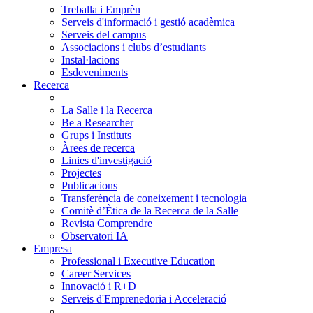
Treballa i Emprèn
Serveis d'informació i gestió acadèmica
Serveis del campus
Associacions i clubs d’estudiants
Instal·lacions
Esdeveniments
Recerca
La Salle i la Recerca
Be a Researcher
Grups i Instituts
Àrees de recerca
Linies d'investigació
Projectes
Publicacions
Transferència de coneixement i tecnologia
Comitè d’Ètica de la Recerca de la Salle
Revista Comprendre
Observatori IA
Empresa
Professional i Executive Education
Career Services
Innovació i R+D
Serveis d'Emprenedoria i Acceleració