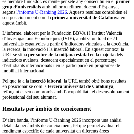
és membre fundador, es manté per setè any consecutiu en el
primer
grup d’universitats
amb millor rendiment docent d’Espanya,
segons
l’informe U-Ranking 2026
. Aquests resultats consoliden el
seu posicionament com la
primera universitat de Catalunya
en
aquest àmbit.
L’informe, elaborat per la Fundación BBVA i l’Institut Valencià
d’Investigacions Econòmiques (IVIE), analitza un total de 71
universitats espanyoles a partir d’indicadors vinculats a la docència,
la recerca, la innovació i la inserció laboral. En aquest context, la
URL se situa
per sobre de la mitjana estatal
en la majoria dels
indicadors avaluats, destacant especialment en el percentatge
d’estudiants internacionals i en la participació en programes de
mobilitat internacional.
Pel que fa a la
inserció laboral
, la URL també obté bons resultats
en posicionar-se com la
tercera universitat de Catalunya
,
reforçant el seu compromís amb l’ocupabilitat i el desenvolupament
professional del seu alumnat.
Resultats per àmbits de coneixement
D’altra banda, l’informe U-Ranking 2026 incorpora una anàlisi
detallada per àmbits de coneixement, fet que permet avaluar el
rendiment específic de cada universitat en diferents àrees