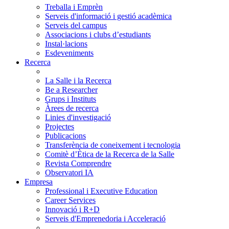
Treballa i Emprèn
Serveis d'informació i gestió acadèmica
Serveis del campus
Associacions i clubs d’estudiants
Instal·lacions
Esdeveniments
Recerca
La Salle i la Recerca
Be a Researcher
Grups i Instituts
Àrees de recerca
Linies d'investigació
Projectes
Publicacions
Transferència de coneixement i tecnologia
Comitè d’Ètica de la Recerca de la Salle
Revista Comprendre
Observatori IA
Empresa
Professional i Executive Education
Career Services
Innovació i R+D
Serveis d'Emprenedoria i Acceleració