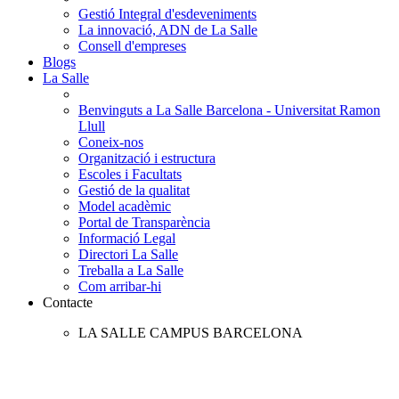
Gestió Integral d'esdeveniments
La innovació, ADN de La Salle
Consell d'empreses
Blogs
La Salle
Benvinguts a La Salle Barcelona - Universitat Ramon
Llull
Coneix-nos
Organització i estructura
Escoles i Facultats
Gestió de la qualitat
Model acadèmic
Portal de Transparència
Informació Legal
Directori La Salle
Treballa a La Salle
Com arribar-hi
Contacte
LA SALLE CAMPUS BARCELONA