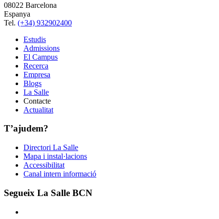
08022 Barcelona
Espanya
Tel.
(+34) 932902400
Estudis
Admissions
El Campus
Recerca
Empresa
Blogs
La Salle
Contacte
Actualitat
T’ajudem?
Directori La Salle
Mapa i instal·lacions
Accessibilitat
Canal intern informació
Segueix La Salle BCN