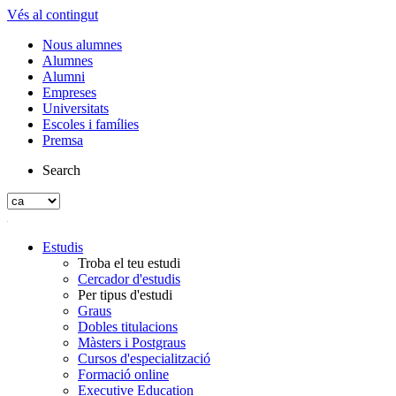
Vés al contingut
Nous alumnes
Alumnes
Alumni
Empreses
Universitats
Escoles i famílies
Premsa
Search
Estudis
Troba el teu estudi
Cercador d'estudis
Per tipus d'estudi
Graus
Dobles titulacions
Màsters i Postgraus
Cursos d'especialització
Formació online
Executive Education