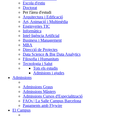
Escola d'estiu
Doctorat
Per l'àrea d'estudi
Arquitectura i Edificació
Art, Animació i Multimèdia
Enginyeries TIC
Informàtica
Intel·ligència Artificial
Business i Management
MBA
Direcció de Projectes
Data Science & Big Data Analytics
Filosofia i Humanitats
Tecnologia i Salut
Tots els estudis
Admisions i ajudes
Admissions
Admissions Graus
Admissions Màsters
Admissions Cursos d'Especialització
FAQs | La Salle Campus Barcelona
Pagaments amb Flywire
El Campus