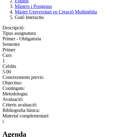
Estudis
Màsters i Postgraus
Màster Universitari en Creació Multimèdia
Guió Interactiu
Descripció:
Tipus assignatura
Primer - Obligatoria
Semestre
Primer
Curs
1
Crèdits
5.00
Coneixements previs:
Objectius:
Continguts:
Metodologia:
Avaluació:
Criteris avaluació:
Bibliografia bàsica:
Material complementari:
i
Agenda