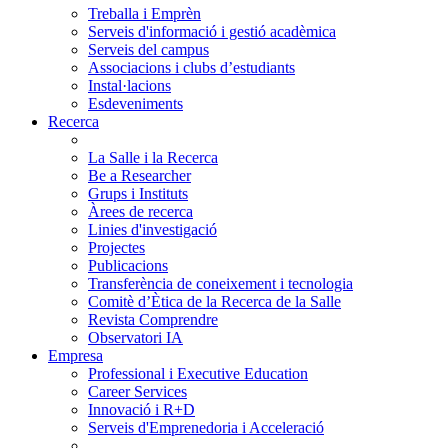
Treballa i Emprèn
Serveis d'informació i gestió acadèmica
Serveis del campus
Associacions i clubs d’estudiants
Instal·lacions
Esdeveniments
Recerca
La Salle i la Recerca
Be a Researcher
Grups i Instituts
Àrees de recerca
Linies d'investigació
Projectes
Publicacions
Transferència de coneixement i tecnologia
Comitè d’Ètica de la Recerca de la Salle
Revista Comprendre
Observatori IA
Empresa
Professional i Executive Education
Career Services
Innovació i R+D
Serveis d'Emprenedoria i Acceleració