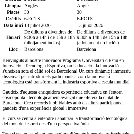
Llengua
Anglès
Anglès
Places
30
30
Crèdits
6-ECTS
6-ECTS
Data inici
13 juliol 2026
13 juliol 2026
De dilluns a divendres de
De dilluns a divendres de
Horari
9:30h a 14h i de 15h a 18h
9:30h a 14h i de 15h a 18h
(allotjament inclòs)
(allotjament no inclòs)
Lloc
Barcelona
Barcelona
Benvinguts al nostre innovador Programa Universitari d'Estiu en
Innovació i Tecnologia Esportiva, on l'educació i la innovació
s'uneixen sota el càlid sol de Barcelona! Un curs dinàmic i immersiu
dissenyat per introduir els participants a com la innovació
tecnològica està transformant la indústria esportiva a escala mundial.
Gaudeix d'aquesta enriquidora experiència educativa en l'entorn
cosmopolita i tecnològicament avançat que ofereix la ciutat de
Barcelona. Crea records inoblidables amb els altres participants i
gaudeix d'una experiència global i immersiva.
El curs se centra a entendre i analitzar la transformació tecnològica
del món de l'esport des d'una perspectiva única.
Tant si ets un estudiant que explora diferents itineraris professionals