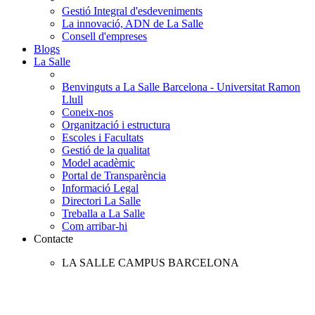
Gestió Integral d'esdeveniments
La innovació, ADN de La Salle
Consell d'empreses
Blogs
La Salle
Benvinguts a La Salle Barcelona - Universitat Ramon
Llull
Coneix-nos
Organització i estructura
Escoles i Facultats
Gestió de la qualitat
Model acadèmic
Portal de Transparència
Informació Legal
Directori La Salle
Treballa a La Salle
Com arribar-hi
Contacte
LA SALLE CAMPUS BARCELONA