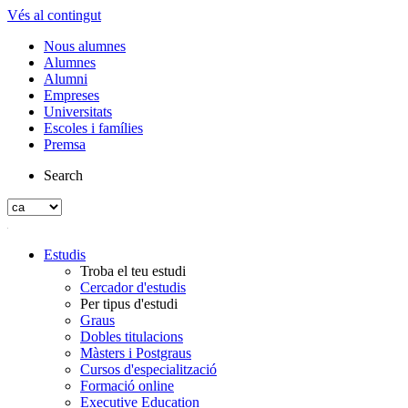
Vés al contingut
Nous alumnes
Alumnes
Alumni
Empreses
Universitats
Escoles i famílies
Premsa
Search
Estudis
Troba el teu estudi
Cercador d'estudis
Per tipus d'estudi
Graus
Dobles titulacions
Màsters i Postgraus
Cursos d'especialització
Formació online
Executive Education