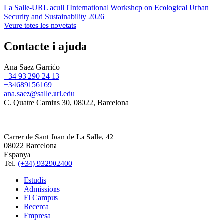
La Salle-URL acull l'International Workshop on Ecological Urban
Security and Sustainability 2026
Veure totes les novetats
Contacte i ajuda
Ana Saez Garrido
+34 93 290 24 13
+34689156169
ana.saez@salle.url.edu
C. Quatre Camins 30, 08022, Barcelona
Carrer de Sant Joan de La Salle, 42
08022 Barcelona
Espanya
Tel.
(+34) 932902400
Estudis
Admissions
El Campus
Recerca
Empresa