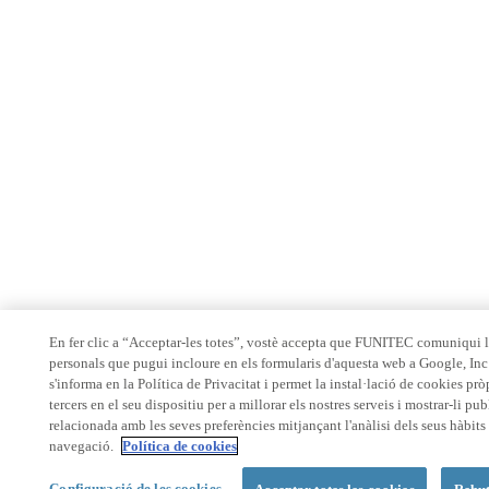
En fer clic a “Acceptar-les totes”, vostè accepta que FUNITEC comuniqui 
personals que pugui incloure en els formularis d'aquesta web a Google, In
s'informa en la Política de Privacitat i permet la instal·lació de cookies prò
tercers en el seu dispositiu per a millorar els nostres serveis i mostrar-li pub
relacionada amb les seves preferències mitjançant l'anàlisi dels seus hàbits
navegació.
Política de cookies
Configuració de les cookies