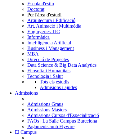
Escola d'estiu
Doctorat
Per l'àrea d'estudi
Arquitectura i Edificació
Art, Animació i Multimèdia
Enginyeries TIC
Informàtica
Intel·ligència Artificial
Business i Management
MBA
Direcció de Projectes
Data Science & Big Data Analytics
Filosofia i Humanitats
Tecnologia i Salut
Tots els estudis
Admisions i ajudes
Admissions
Admissions Graus
Admissions Màsters
Admissions Cursos d'Especialització
FAQs | La Salle Campus Barcelona
Pagaments amb Flywire
El Campus