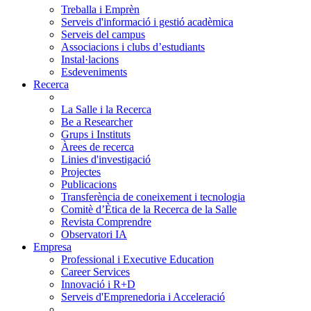
Treballa i Emprèn
Serveis d'informació i gestió acadèmica
Serveis del campus
Associacions i clubs d’estudiants
Instal·lacions
Esdeveniments
Recerca
La Salle i la Recerca
Be a Researcher
Grups i Instituts
Àrees de recerca
Linies d'investigació
Projectes
Publicacions
Transferència de coneixement i tecnologia
Comitè d’Ètica de la Recerca de la Salle
Revista Comprendre
Observatori IA
Empresa
Professional i Executive Education
Career Services
Innovació i R+D
Serveis d'Emprenedoria i Acceleració