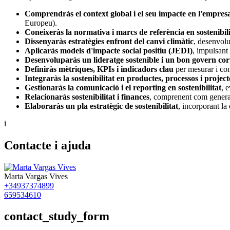
Comprendràs el context global i el seu impacte en l'empres
Europeu).
Coneixeràs la normativa i marcs de referència en sostenibili
Dissenyaràs estratègies enfront del canvi climàtic
, desenvolu
Aplicaràs models d'impacte social positiu (JEDI)
, impulsant 
Desenvoluparàs un lideratge sostenible i un bon govern co
Definiràs mètriques, KPIs i indicadors clau
per mesurar i com
Integraràs la sostenibilitat en productes, processos i project
Gestionaràs la comunicació i el reporting en sostenibilitat
, 
Relacionaràs sostenibilitat i finances
, comprenent com generar 
Elaboraràs un pla estratègic de sostenibilitat
, incorporant la
i
Contacte i ajuda
Marta Vargas Vives
+34937374899
659534610
contact_study_form