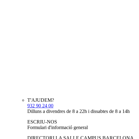
T'AJUDEM?
932 90 24 00
Dilluns a divendres de 8 a 22h i dissabtes de 8 a 14h
ESCRIU-NOS
Formulari d'informació general
DIRECTORI LA SALLE CAMPUS BARCELONA