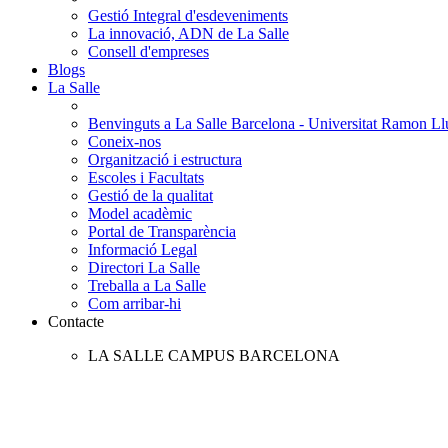
Gestió Integral d'esdeveniments
La innovació, ADN de La Salle
Consell d'empreses
Blogs
La Salle
Benvinguts a La Salle Barcelona - Universitat Ramon Llu
Coneix-nos
Organització i estructura
Escoles i Facultats
Gestió de la qualitat
Model acadèmic
Portal de Transparència
Informació Legal
Directori La Salle
Treballa a La Salle
Com arribar-hi
Contacte
LA SALLE CAMPUS BARCELONA