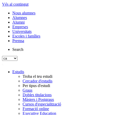
Vés al contingut
Nous alumnes
Alumnes
Alumni
Empreses
Universitats
Escoles i famílies
Premsa
Search
Estudis
Troba el teu estudi
Cercador d'estudis
Per tipus d'estudi
Graus
Dobles titulacions
Màsters i Postgraus
Cursos d'especialització
Formació online
Executive Education