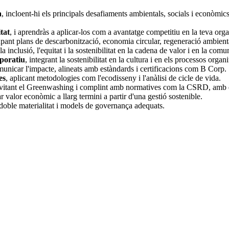
a
, incloent-hi els principals desafiaments ambientals, socials i econòm
tat
, i aprendràs a aplicar-los com a avantatge competitiu en la teva orga
pant plans de descarbonització, economia circular, regeneració ambiental
la inclusió, l'equitat i la sostenibilitat en la cadena de valor i en la comun
rporatiu
, integrant la sostenibilitat en la cultura i en els processos organi
unicar l'impacte, alineats amb estàndards i certificacions com B Corp.
es
, aplicant metodologies com l'ecodisseny i l'anàlisi de cicle de vida.
evitant el Greenwashing i complint amb normatives com la CSRD, amb el su
valor econòmic a llarg termini a partir d'una gestió sostenible.
 doble materialitat i models de governança adequats.