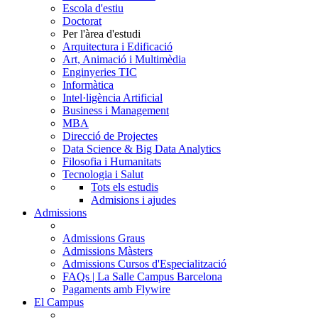
Escola d'estiu
Doctorat
Per l'àrea d'estudi
Arquitectura i Edificació
Art, Animació i Multimèdia
Enginyeries TIC
Informàtica
Intel·ligència Artificial
Business i Management
MBA
Direcció de Projectes
Data Science & Big Data Analytics
Filosofia i Humanitats
Tecnologia i Salut
Tots els estudis
Admisions i ajudes
Admissions
Admissions Graus
Admissions Màsters
Admissions Cursos d'Especialització
FAQs | La Salle Campus Barcelona
Pagaments amb Flywire
El Campus