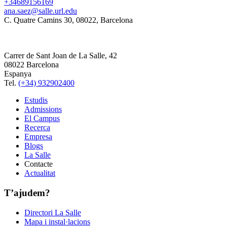
+34689156169
ana.saez@salle.url.edu
C. Quatre Camins 30, 08022, Barcelona
Carrer de Sant Joan de La Salle, 42
08022 Barcelona
Espanya
Tel.
(+34) 932902400
Estudis
Admissions
El Campus
Recerca
Empresa
Blogs
La Salle
Contacte
Actualitat
T’ajudem?
Directori La Salle
Mapa i instal·lacions