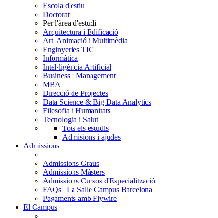
Escola d'estiu
Doctorat
Per l'àrea d'estudi
Arquitectura i Edificació
Art, Animació i Multimèdia
Enginyeries TIC
Informàtica
Intel·ligència Artificial
Business i Management
MBA
Direcció de Projectes
Data Science & Big Data Analytics
Filosofia i Humanitats
Tecnologia i Salut
Tots els estudis
Admisions i ajudes
Admissions
Admissions Graus
Admissions Màsters
Admissions Cursos d'Especialització
FAQs | La Salle Campus Barcelona
Pagaments amb Flywire
El Campus