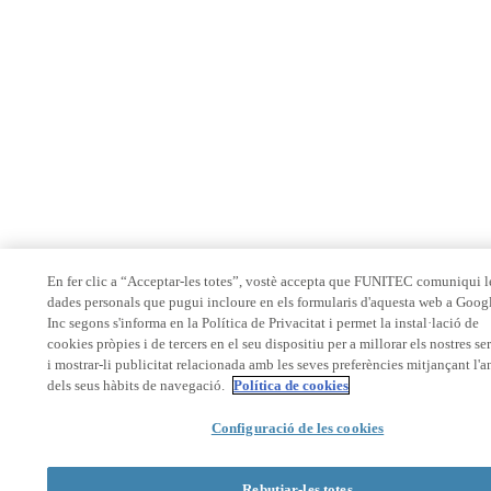
En fer clic a “Acceptar-les totes”, vostè accepta que FUNITEC comuniqui l
dades personals que pugui incloure en els formularis d'aquesta web a Goog
Inc segons s'informa en la Política de Privacitat i permet la instal·lació de
cookies pròpies i de tercers en el seu dispositiu per a millorar els nostres se
i mostrar-li publicitat relacionada amb les seves preferències mitjançant l'a
dels seus hàbits de navegació.
Política de cookies
Configuració de les cookies
Rebutjar-les totes