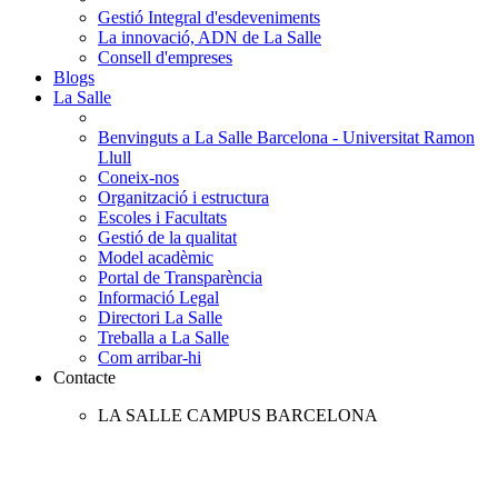
Gestió Integral d'esdeveniments
La innovació, ADN de La Salle
Consell d'empreses
Blogs
La Salle
Benvinguts a La Salle Barcelona - Universitat Ramon
Llull
Coneix-nos
Organització i estructura
Escoles i Facultats
Gestió de la qualitat
Model acadèmic
Portal de Transparència
Informació Legal
Directori La Salle
Treballa a La Salle
Com arribar-hi
Contacte
LA SALLE CAMPUS BARCELONA