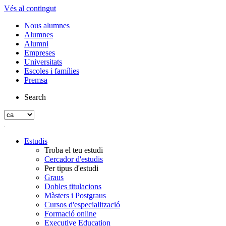
Vés al contingut
Nous alumnes
Alumnes
Alumni
Empreses
Universitats
Escoles i famílies
Premsa
Search
Estudis
Troba el teu estudi
Cercador d'estudis
Per tipus d'estudi
Graus
Dobles titulacions
Màsters i Postgraus
Cursos d'especialització
Formació online
Executive Education