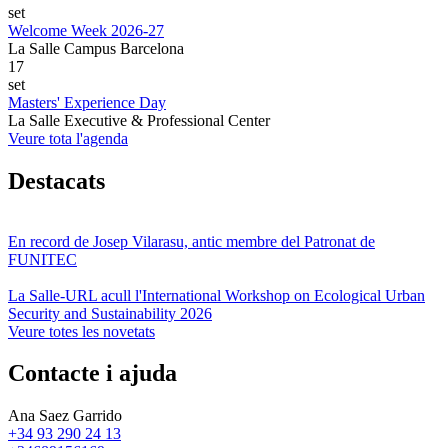
set
Welcome Week 2026-27
La Salle Campus Barcelona
17
set
Masters' Experience Day
La Salle Executive & Professional Center
Veure tota l'agenda
Destacats
En record de Josep Vilarasu, antic membre del Patronat de
FUNITEC
La Salle-URL acull l'International Workshop on Ecological Urban
Security and Sustainability 2026
Veure totes les novetats
Contacte i ajuda
Ana Saez Garrido
+34 93 290 24 13