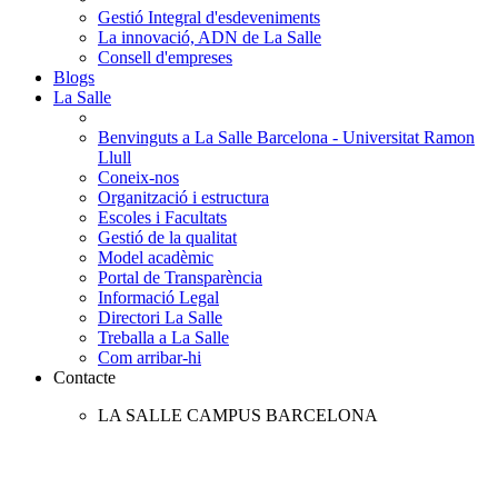
Gestió Integral d'esdeveniments
La innovació, ADN de La Salle
Consell d'empreses
Blogs
La Salle
Benvinguts a La Salle Barcelona - Universitat Ramon
Llull
Coneix-nos
Organització i estructura
Escoles i Facultats
Gestió de la qualitat
Model acadèmic
Portal de Transparència
Informació Legal
Directori La Salle
Treballa a La Salle
Com arribar-hi
Contacte
LA SALLE CAMPUS BARCELONA