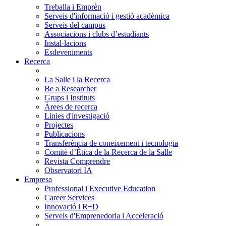
Treballa i Emprèn
Serveis d'informació i gestió acadèmica
Serveis del campus
Associacions i clubs d’estudiants
Instal·lacions
Esdeveniments
Recerca
La Salle i la Recerca
Be a Researcher
Grups i Instituts
Àrees de recerca
Linies d'investigació
Projectes
Publicacions
Transferència de coneixement i tecnologia
Comitè d’Ètica de la Recerca de la Salle
Revista Comprendre
Observatori IA
Empresa
Professional i Executive Education
Career Services
Innovació i R+D
Serveis d'Emprenedoria i Acceleració