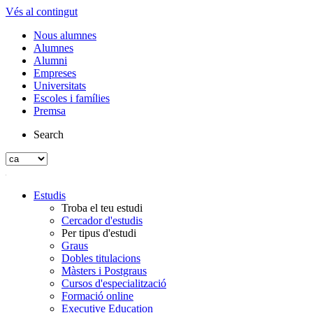
Vés al contingut
Nous alumnes
Alumnes
Alumni
Empreses
Universitats
Escoles i famílies
Premsa
Search
Estudis
Troba el teu estudi
Cercador d'estudis
Per tipus d'estudi
Graus
Dobles titulacions
Màsters i Postgraus
Cursos d'especialització
Formació online
Executive Education