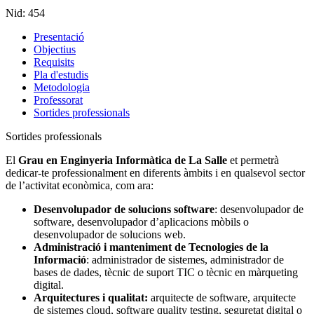
Nid:
454
Presentació
Objectius
Requisits
Pla d'estudis
Metodologia
Professorat
Sortides professionals
Sortides professionals
El
Grau en Enginyeria Informàtica de La Salle
et permetrà
dedicar-te professionalment en diferents àmbits i en qualsevol sector
de l’activitat econòmica, com ara:
Desenvolupador de solucions software
: desenvolupador de
software, desenvolupador d’aplicacions mòbils o
desenvolupador de solucions web.
Administració i manteniment de Tecnologies de la
Informació
: administrador de sistemes, administrador de
bases de dades, tècnic de suport TIC o tècnic en màrqueting
digital.
Arquitectures i qualitat:
arquitecte de software, arquitecte
de sistemes cloud, software quality testing, seguretat digital o