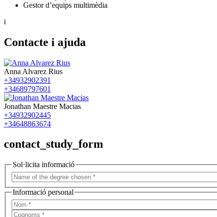
Gestor d’equips multimèdia
i
Contacte i ajuda
Anna Alvarez Rius
+34932902391
+34689797601
Jonathan Maestre Macias
+34932902445
+34648863674
contact_study_form
Sol·licita informació
Informació personal