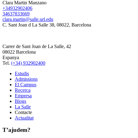
Clara Martin Manzano
+34932902406
34637833669
clara.martin@salle.url.edu
C. Sant Joan d La Salle 38, 08022, Barcelona
Carrer de Sant Joan de La Salle, 42
08022 Barcelona
Espanya
Tel.
(+34) 932902400
Estudis
Admissions
El Campus
Recerca
Empresa
Blogs
La Salle
Contacte
Actualitat
T’ajudem?