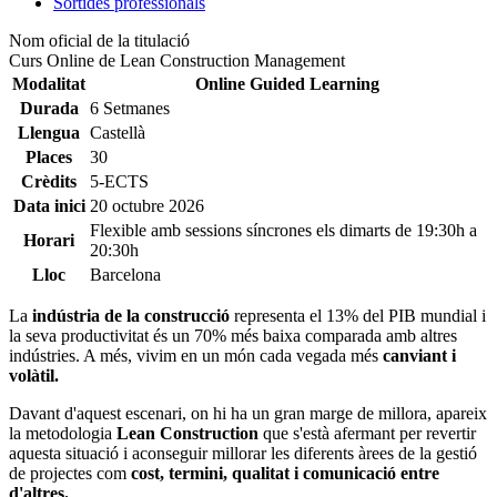
Sortides professionals
Nom oficial de la titulació
Curs Online de Lean Construction Management
Modalitat
Online Guided Learning
Durada
6 Setmanes
Llengua
Castellà
Places
30
Crèdits
5-ECTS
Data inici
20 octubre 2026
Flexible amb sessions síncrones els dimarts de 19:30h a
Horari
20:30h
Lloc
Barcelona
La
indústria de la construcció
representa el 13% del PIB mundial i
la seva productivitat és un 70% més baixa comparada amb altres
indústries. A més, vivim en un món cada vegada més
canviant i
volàtil.
Davant d'aquest escenari, on hi ha un gran marge de millora, apareix
la metodologia
Lean Construction
que s'està afermant per revertir
aquesta situació i aconseguir millorar les diferents àrees de la gestió
de projectes com
cost, termini, qualitat i comunicació entre
d'altres.