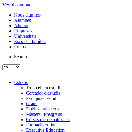
Vés al contingut
Nous alumnes
Alumnes
Alumni
Empreses
Universitats
Escoles i famílies
Premsa
Search
Estudis
Troba el teu estudi
Cercador d'estudis
Per tipus d'estudi
Graus
Dobles titulacions
Màsters i Postgraus
Cursos d'especialització
Formació online
Executive Education