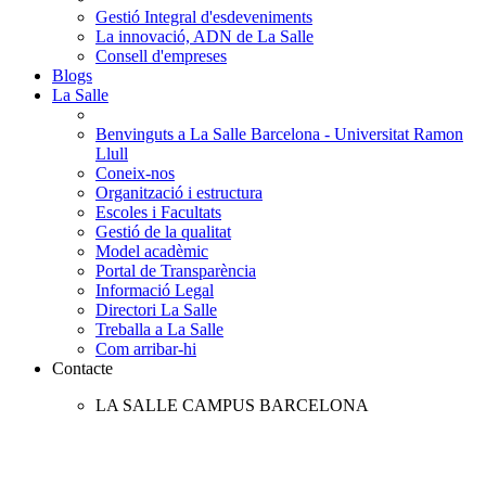
Gestió Integral d'esdeveniments
La innovació, ADN de La Salle
Consell d'empreses
Blogs
La Salle
Benvinguts a La Salle Barcelona - Universitat Ramon
Llull
Coneix-nos
Organització i estructura
Escoles i Facultats
Gestió de la qualitat
Model acadèmic
Portal de Transparència
Informació Legal
Directori La Salle
Treballa a La Salle
Com arribar-hi
Contacte
LA SALLE CAMPUS BARCELONA