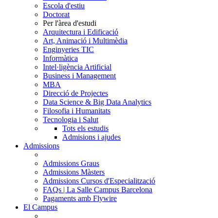
Escola d'estiu
Doctorat
Per l'àrea d'estudi
Arquitectura i Edificació
Art, Animació i Multimèdia
Enginyeries TIC
Informàtica
Intel·ligència Artificial
Business i Management
MBA
Direcció de Projectes
Data Science & Big Data Analytics
Filosofia i Humanitats
Tecnologia i Salut
Tots els estudis
Admisions i ajudes
Admissions
Admissions Graus
Admissions Màsters
Admissions Cursos d'Especialització
FAQs | La Salle Campus Barcelona
Pagaments amb Flywire
El Campus