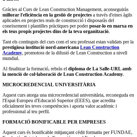
Gràcies al Curs de Lean Construction Management, aconseguiràs
millorar l'eficiència en la gestió de projectes
a través d'eines àgils
aplicades en projectes reals de construcció i disposaràs del
coneixement i plantilles pràctiques per poder
posar-lo en marxa en
els teus propis projectes dins de la teva organització
.
Tant els continguts del curs com el seu professat estan validats per la
prestigiosa institució nord-americana
Lean Construction
Academy
, promotora de la difusió de Lean Construction a nivell
mundial.
Al finalitzar la formació, rebràs el
diploma de La Salle-URL amb
la menció de col·laboració de Lean Construction Academy
.
MICROCREDENCIAL UNIVERSITÀRIA
Aquest curs atorga una microcredencial universitària, reconeguda en
l'Espai Europeu d'Educació Superior (EEES), que acredita
oficialment les teves competències i aporta valor acadèmic i
professional al teu perfil.
FORMACIÓ BONIFICABLE PER EMPRESES
Aquest curs és bonificable mitjançant cèdit formatiu per FUNDAE,