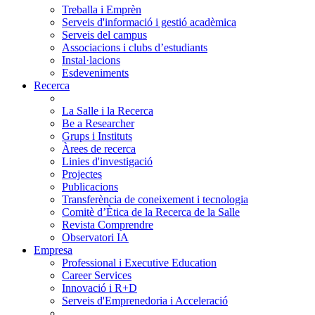
Treballa i Emprèn
Serveis d'informació i gestió acadèmica
Serveis del campus
Associacions i clubs d’estudiants
Instal·lacions
Esdeveniments
Recerca
La Salle i la Recerca
Be a Researcher
Grups i Instituts
Àrees de recerca
Linies d'investigació
Projectes
Publicacions
Transferència de coneixement i tecnologia
Comitè d’Ètica de la Recerca de la Salle
Revista Comprendre
Observatori IA
Empresa
Professional i Executive Education
Career Services
Innovació i R+D
Serveis d'Emprenedoria i Acceleració