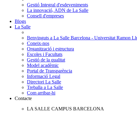
Gestió Integral d'esdeveniments
La innovació, ADN de La Salle
Consell d'empreses
Blogs
La Salle
Benvinguts a La Salle Barcelona - Universitat Ramon Llu
Coneix-nos
Organització i estructura
Escoles i Facultats
Gestió de la qualitat
Model acadèmic
Portal de Transparència
Informació Legal
Directori La Salle
Treballa a La Salle
Com arribar-hi
Contacte
LA SALLE CAMPUS BARCELONA