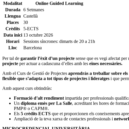
Modalitat
Online Guided Learning
Durada
6 Setmanes
Llengua
Castellà
Places
30
Crèdits
5-ECTS
Data inici
13 octubre 2026
Horari
Sessions síncrones: dimarts de 20 a 21h
Lloc
Barcelona
Per tal de
garantir l’èxit d’un projecte
sense que es vegi afectat per r
projecte
per actuar a cadascuna d’elles amb les
eines necessàries.
Amb el Curs de Gestió de Projectes
aprendràs a treballar sobre els
flexible que s’adapta a tot tipus de projectes i lideratges
i que perm
Amb aquest curs obtindràs:
Formació d’alt rendiment
impartida per professionals qualific
Un
diploma emès per La Salle
, acreditant les hores de forma
PMP® o CAPM®.
Els
5 crèdits ECTS
que et proporcionen els coneixements apres
Ampliació de la teva xarxa de contactes professionals i
networ
MICROCREDENCIAL UNIVERSITÀRIA