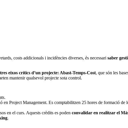
etards, costs addicionals i incidències diverses, és necessari
saber gesti
 tres eixos crítics d’un projecte: Abast-Temps-Cost
, que són les bas
eten mantenir qualsevol projecte sota control.
ats.
ció en Project Management. Es comptabilitzen 25 hores de formació de les
os en el curs. Aquests crèdits es poden
convalidar en realitzar el M
king
.