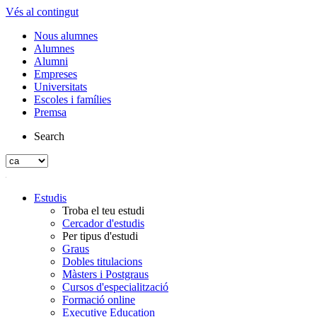
Vés al contingut
Nous alumnes
Alumnes
Alumni
Empreses
Universitats
Escoles i famílies
Premsa
Search
Estudis
Troba el teu estudi
Cercador d'estudis
Per tipus d'estudi
Graus
Dobles titulacions
Màsters i Postgraus
Cursos d'especialització
Formació online
Executive Education