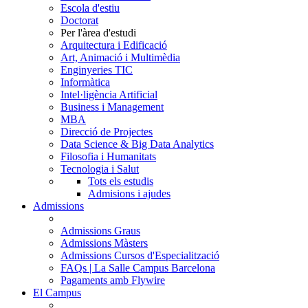
Escola d'estiu
Doctorat
Per l'àrea d'estudi
Arquitectura i Edificació
Art, Animació i Multimèdia
Enginyeries TIC
Informàtica
Intel·ligència Artificial
Business i Management
MBA
Direcció de Projectes
Data Science & Big Data Analytics
Filosofia i Humanitats
Tecnologia i Salut
Tots els estudis
Admisions i ajudes
Admissions
Admissions Graus
Admissions Màsters
Admissions Cursos d'Especialització
FAQs | La Salle Campus Barcelona
Pagaments amb Flywire
El Campus