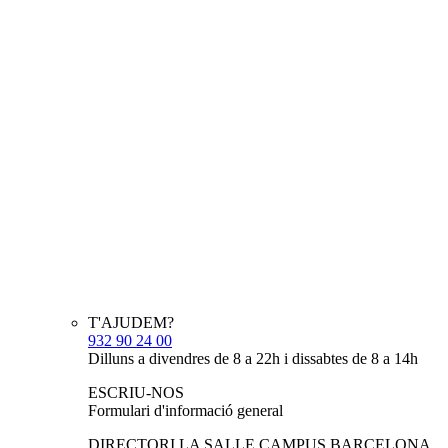
T'AJUDEM?
932 90 24 00
Dilluns a divendres de 8 a 22h i dissabtes de 8 a 14h
ESCRIU-NOS
Formulari d'informació general
DIRECTORI LA SALLE CAMPUS BARCELONA