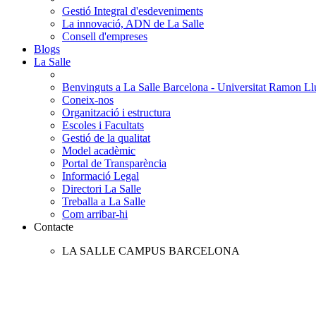
Gestió Integral d'esdeveniments
La innovació, ADN de La Salle
Consell d'empreses
Blogs
La Salle
Benvinguts a La Salle Barcelona - Universitat Ramon Llu
Coneix-nos
Organització i estructura
Escoles i Facultats
Gestió de la qualitat
Model acadèmic
Portal de Transparència
Informació Legal
Directori La Salle
Treballa a La Salle
Com arribar-hi
Contacte
LA SALLE CAMPUS BARCELONA