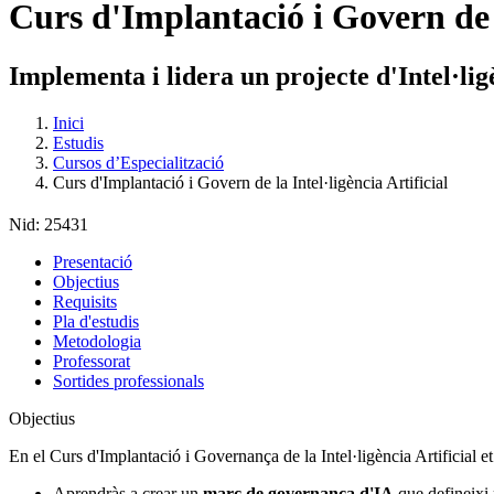
Curs d'Implantació i Govern de l
Implementa i lidera un projecte d'Intel·ligè
Inici
Estudis
Cursos d’Especialització
Curs d'Implantació i Govern de la Intel·ligència Artificial
Nid:
25431
Presentació
Objectius
Requisits
Pla d'estudis
Metodologia
Professorat
Sortides professionals
Objectius
En el Curs d'Implantació i Governança de la Intel·ligència Artificial et
Aprendràs a crear un
marc de governança d'IA
que defineixi 