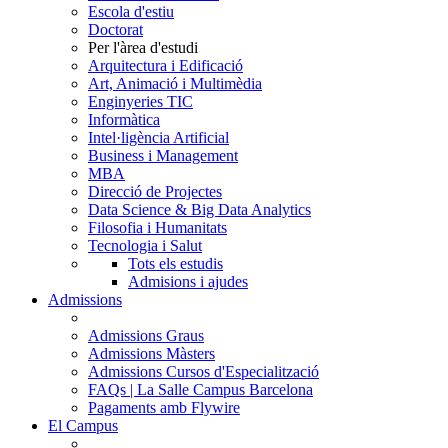
Escola d'estiu
Doctorat
Per l'àrea d'estudi
Arquitectura i Edificació
Art, Animació i Multimèdia
Enginyeries TIC
Informàtica
Intel·ligència Artificial
Business i Management
MBA
Direcció de Projectes
Data Science & Big Data Analytics
Filosofia i Humanitats
Tecnologia i Salut
Tots els estudis
Admisions i ajudes
Admissions
Admissions Graus
Admissions Màsters
Admissions Cursos d'Especialització
FAQs | La Salle Campus Barcelona
Pagaments amb Flywire
El Campus