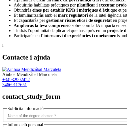
Adquiriràs habilitats pràctiques per
planificar i executar proje
Obtindràs
eines per establir KPIs i mètriques d'èxit
que et per
Et familiaritzaràs amb el
marc regulatori
de la intel·ligència a
Et capacitaràs per
gestionar riscos ètics i de seguretat
en proje
Ampliaràs la teva comprensió
sobre com la IA impacta en secto
Tindràs l'oportunitat d'aplicar el que has après en un
projecte d
Participaràs en l’
intercanvi d'experiències i coneixements
amb
i
Contacte i ajuda
Ainhoa Mendizábal Marculeta
+34932902452
34669117651
contact_study_form
Sol·licita informació
Informació personal