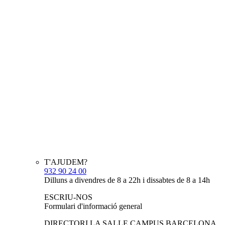
T'AJUDEM?
932 90 24 00
Dilluns a divendres de 8 a 22h i dissabtes de 8 a 14h
ESCRIU-NOS
Formulari d'informació general
DIRECTORI LA SALLE CAMPUS BARCELONA