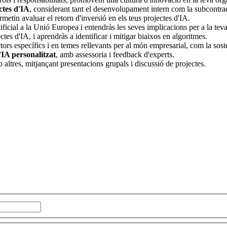
ctes d'IA
, considerant tant el desenvolupament intern com la subcontra
metin avaluar el retorn d'inversió en els teus projectes d'IA.
rtificial a la Unió Europea i entendràs les seves implicacions per a la te
ctes d'IA, i aprendràs a identificar i mitigar biaixos en algoritmes.
rs específics i en temes rellevants per al món empresarial, com la sosten
'IA personalitzat
, amb assessoria i feedback d'experts.
 altres, mitjançant presentacions grupals i discussió de projectes.