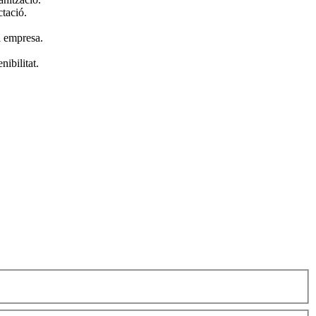
ctació.
va empresa.
ibilitat.