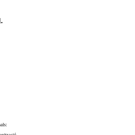
.
als:
anització.