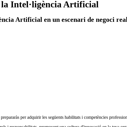
a Intel·ligència Artificial
ncia Artificial en un escenari de negoci real
 prepararàs per adquirir les següents habilitats i competències profession
rols i responsabilitats, promovent una cultura d'innovació en la teva org