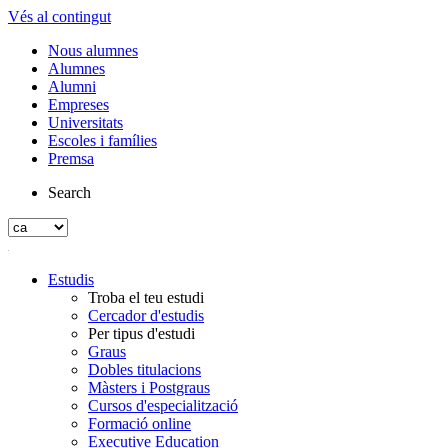
Vés al contingut
Nous alumnes
Alumnes
Alumni
Empreses
Universitats
Escoles i famílies
Premsa
Search
Estudis
Troba el teu estudi
Cercador d'estudis
Per tipus d'estudi
Graus
Dobles titulacions
Màsters i Postgraus
Cursos d'especialització
Formació online
Executive Education