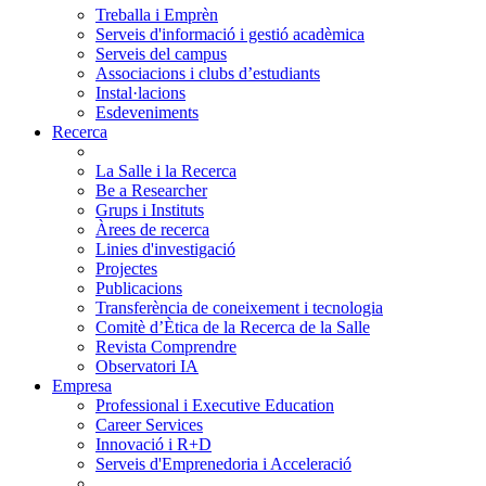
Treballa i Emprèn
Serveis d'informació i gestió acadèmica
Serveis del campus
Associacions i clubs d’estudiants
Instal·lacions
Esdeveniments
Recerca
La Salle i la Recerca
Be a Researcher
Grups i Instituts
Àrees de recerca
Linies d'investigació
Projectes
Publicacions
Transferència de coneixement i tecnologia
Comitè d’Ètica de la Recerca de la Salle
Revista Comprendre
Observatori IA
Empresa
Professional i Executive Education
Career Services
Innovació i R+D
Serveis d'Emprenedoria i Acceleració