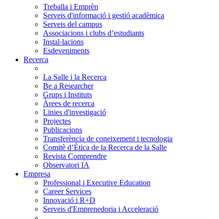
Treballa i Emprèn
Serveis d'informació i gestió acadèmica
Serveis del campus
Associacions i clubs d’estudiants
Instal·lacions
Esdeveniments
Recerca
La Salle i la Recerca
Be a Researcher
Grups i Instituts
Àrees de recerca
Linies d'investigació
Projectes
Publicacions
Transferència de coneixement i tecnologia
Comitè d’Ètica de la Recerca de la Salle
Revista Comprendre
Observatori IA
Empresa
Professional i Executive Education
Career Services
Innovació i R+D
Serveis d'Emprenedoria i Acceleració