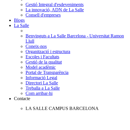
Gestió Integral d'esdeveniments
La innovació, ADN de La Salle
Consell d'empreses
Blogs
La Salle
Benvinguts a La Salle Barcelona - Universitat Ramon
Llull
Coneix-nos
Organització i estructura
Escoles i Facultats
Gestió de la qualitat
Model acadèmic
Portal de Transparència
Informació Legal
Directori La Salle
Treballa a La Salle
Com arribar-hi
Contacte
LA SALLE CAMPUS BARCELONA