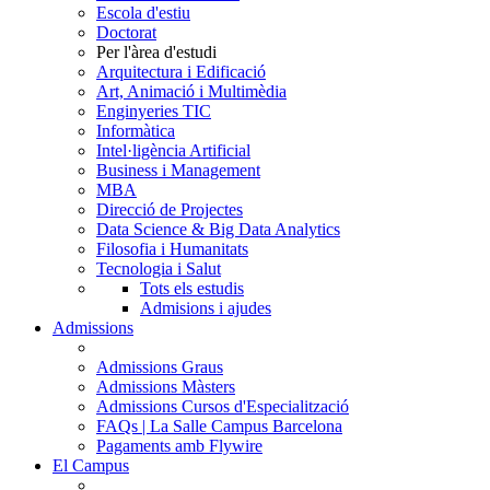
Escola d'estiu
Doctorat
Per l'àrea d'estudi
Arquitectura i Edificació
Art, Animació i Multimèdia
Enginyeries TIC
Informàtica
Intel·ligència Artificial
Business i Management
MBA
Direcció de Projectes
Data Science & Big Data Analytics
Filosofia i Humanitats
Tecnologia i Salut
Tots els estudis
Admisions i ajudes
Admissions
Admissions Graus
Admissions Màsters
Admissions Cursos d'Especialització
FAQs | La Salle Campus Barcelona
Pagaments amb Flywire
El Campus