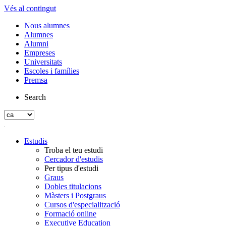
Vés al contingut
Nous alumnes
Alumnes
Alumni
Empreses
Universitats
Escoles i famílies
Premsa
Search
Estudis
Troba el teu estudi
Cercador d'estudis
Per tipus d'estudi
Graus
Dobles titulacions
Màsters i Postgraus
Cursos d'especialització
Formació online
Executive Education