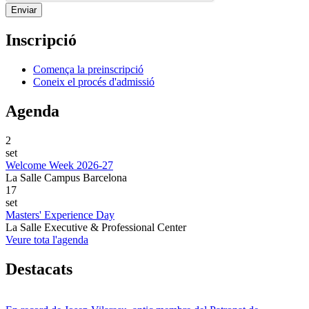
Inscripció
Comença la preinscripció
Coneix el procés d'admissió
Agenda
2
set
Welcome Week 2026-27
La Salle Campus Barcelona
17
set
Masters' Experience Day
La Salle Executive & Professional Center
Veure tota l'agenda
Destacats