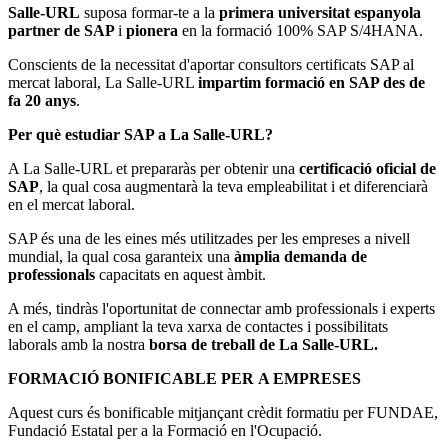
Salle-URL
suposa formar-te a la
primera universitat espanyola
partner de SAP
i
pionera
en la formació 100% SAP S/4HANA.
Conscients de la necessitat d'aportar consultors certificats SAP al
mercat laboral, La Salle-URL
impartim formació en SAP des de
fa 20 anys
.
Per què estudiar SAP a La Salle-URL?
A La Salle-URL et prepararàs per obtenir una
certificació oficial de
SAP
, la qual cosa augmentarà la teva empleabilitat i et diferenciarà
en el mercat laboral.
SAP és una de les eines més utilitzades per les empreses a nivell
mundial, la qual cosa garanteix una
àmplia demanda de
professionals
capacitats en aquest àmbit.
A més, tindràs l'oportunitat de connectar amb professionals i experts
en el camp, ampliant la teva xarxa de contactes i possibilitats
laborals amb la nostra
borsa de treball de La Salle-URL.
FORMACIÓ BONIFICABLE PER A EMPRESES
Aquest curs és bonificable mitjançant crèdit formatiu per FUNDAE,
Fundació Estatal per a la Formació en l'Ocupació.