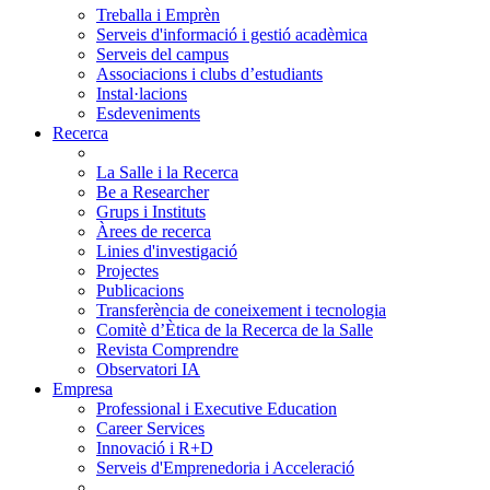
Treballa i Emprèn
Serveis d'informació i gestió acadèmica
Serveis del campus
Associacions i clubs d’estudiants
Instal·lacions
Esdeveniments
Recerca
La Salle i la Recerca
Be a Researcher
Grups i Instituts
Àrees de recerca
Linies d'investigació
Projectes
Publicacions
Transferència de coneixement i tecnologia
Comitè d’Ètica de la Recerca de la Salle
Revista Comprendre
Observatori IA
Empresa
Professional i Executive Education
Career Services
Innovació i R+D
Serveis d'Emprenedoria i Acceleració