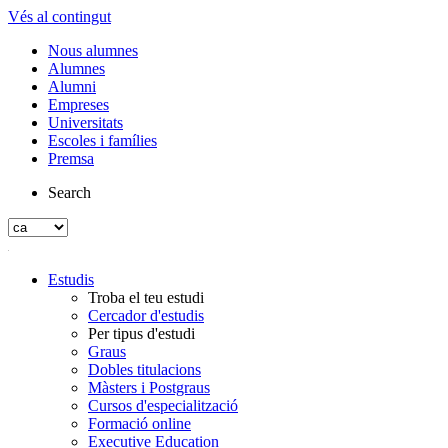
Vés al contingut
Nous alumnes
Alumnes
Alumni
Empreses
Universitats
Escoles i famílies
Premsa
Search
Estudis
Troba el teu estudi
Cercador d'estudis
Per tipus d'estudi
Graus
Dobles titulacions
Màsters i Postgraus
Cursos d'especialització
Formació online
Executive Education