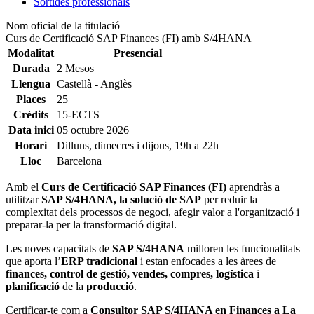
Sortides professionals
Nom oficial de la titulació
Curs de Certificació SAP Finances (FI) amb S/4HANA
Modalitat
Presencial
Durada
2 Mesos
Llengua
Castellà - Anglès
Places
25
Crèdits
15-ECTS
Data inici
05 octubre 2026
Horari
Dilluns, dimecres i dijous, 19h a 22h
Lloc
Barcelona
Amb el
Curs de Certificació SAP Finances (FI)
aprendràs a
utilitzar
SAP S/4HANA, la solució de SAP
per reduir la
complexitat dels processos de negoci, afegir valor a l'organització i
preparar-la per la transformació digital.
Les noves capacitats de
SAP S/4HANA
milloren les funcionalitats
que aporta l’
ERP tradicional
i estan enfocades a les àrees de
finances, control de gestió, vendes, compres, logística
i
planificació
de la
producció
.
Certificar-te com a
Consultor SAP S/4HANA en Finances a La