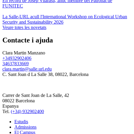
En record de Josep Vilarasu, antic membre del Patronat de
FUNITEC
La Salle-URL acull l'International Workshop on Ecological Urban
Security and Sustainability 2026
Veure totes les novetats
Contacte i ajuda
Clara Martin Manzano
+34932902406
34637833669
clara.martin@salle.url.edu
C. Sant Joan d La Salle 38, 08022, Barcelona
Carrer de Sant Joan de La Salle, 42
08022 Barcelona
Espanya
Tel.
(+34) 932902400
Estudis
Admissions
El Campus