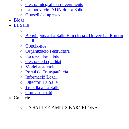
Gestió Integral d'esdeveniments
La innovació, ADN de La Salle
Consell d'empreses
Blogs
La Salle
Benvinguts a La Salle Barcelona - Universitat Ramon
Llull
Coneix-nos
Organització i estructura
Escoles i Facultats
Gestió de la qualitat
Model acadèmic
Portal de Transparència
Informació Legal
Directori La Salle
Treballa a La Salle
Com arribar-hi
Contacte
LA SALLE CAMPUS BARCELONA