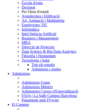
Escola d'estiu
Doctorat
Per l'àrea d'estudi
Arquitectura i Edificació
Art, Animació i Multimèdia
Enginyeries TIC
Informàtica
Intel·ligència Artificial
Business i Management
MBA
Direcció de Projectes
Data Science & Big Data Analytics
Filosofia i Humanitats
Tecnologia i Salut
Tots els estudis
Admisions i ajudes
Admissions
Admissions Graus
Admissions Màsters
Admissions Cursos d'Especialització
FAQs | La Salle Campus Barcelona
Pagaments amb Flywire
El Campus