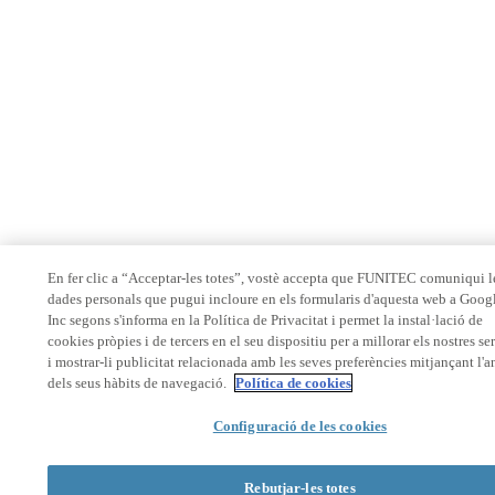
En fer clic a “Acceptar-les totes”, vostè accepta que FUNITEC comuniqui l
dades personals que pugui incloure en els formularis d'aquesta web a Goog
Inc segons s'informa en la Política de Privacitat i permet la instal·lació de
cookies pròpies i de tercers en el seu dispositiu per a millorar els nostres se
i mostrar-li publicitat relacionada amb les seves preferències mitjançant l'a
dels seus hàbits de navegació.
Política de cookies
Configuració de les cookies
Rebutjar-les totes