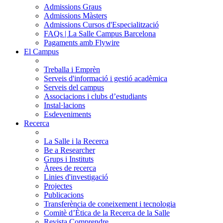
Admissions Graus
Admissions Màsters
Admissions Cursos d'Especialització
FAQs | La Salle Campus Barcelona
Pagaments amb Flywire
El Campus
Treballa i Emprèn
Serveis d'informació i gestió acadèmica
Serveis del campus
Associacions i clubs d’estudiants
Instal·lacions
Esdeveniments
Recerca
La Salle i la Recerca
Be a Researcher
Grups i Instituts
Àrees de recerca
Linies d'investigació
Projectes
Publicacions
Transferència de coneixement i tecnologia
Comitè d’Ètica de la Recerca de la Salle
Revista Comprendre