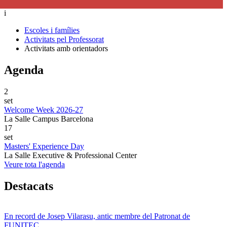
i
Escoles i famílies
Activitats pel Professorat
Activitats amb orientadors
Agenda
2
set
Welcome Week 2026-27
La Salle Campus Barcelona
17
set
Masters' Experience Day
La Salle Executive & Professional Center
Veure tota l'agenda
Destacats
En record de Josep Vilarasu, antic membre del Patronat de
FUNITEC