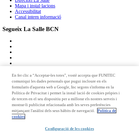
Directori La Salle
Mapa i instal·lacions
Accessibilitat
Canal intern informació
Segueix La Salle BCN
En fer clic a “Acceptar-les totes”, vostè accepta que FUNITEC
comuniqui les dades personals que pugui incloure en els
Membre de
formularis d'aquesta web a Google, Inc segons s'informa en la
Política de Privacitat i permet la instal·lació de cookies pròpies i
de tercers en el seu dispositiu per a millorar els nostres serveis i
mostrar-li publicitat relacionada amb les seves preferències
Acreditacions
mitjançant l'anàlisi dels seus hàbits de navegació.
Política de
cookies
Configuració de les cookies
© 2026 La Salle Campus Barcelona - URL |
Avís legal
|
Política de
privacitat
|
Política de cookies