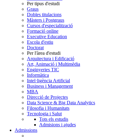
Per tipus d'estudi
Graus
Dobles titulacions
Màsters i Postgraus
Cursos d'especialització
Formació online
Executive Education
Escola d'estiu
Doctorat
Per l'àrea d'estudi
Arquitectura i Edificació
Art, Animació i Multimèdia
Enginyeries TIC
Informàtica
Intel·ligència Artificial
Business i Management
MBA
Direcció de Projectes
Data Science & Big Data Analytics
Filosofia i Humanitats
Tecnologia i Salut
Tots els estudis
Admisions i ajudes
Admissions