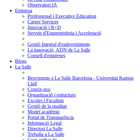
Observatori IA
Empresa
Professional i Executive Education
Career Services
Innovació i R+D
Serveis d'Emprenedoria i Acceleració
Gestió Integral d'esdeveniments
La innovació, ADN de La Salle
Consell d'empreses
Blogs
La Salle
Benvinguts a La Salle Barcelona - Universitat Ramon
Llull
Coneix-nos
Organització i estructura
Escoles i Facultats
Gestió de la qualitat
Model acadèmic
Portal de Transparència
Informació Legal
Directori La Salle
Treballa a La Salle
Com arribar-hi