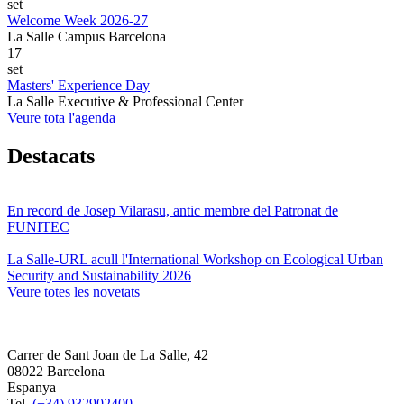
set
Welcome Week 2026-27
La Salle Campus Barcelona
17
set
Masters' Experience Day
La Salle Executive & Professional Center
Veure tota l'agenda
Destacats
En record de Josep Vilarasu, antic membre del Patronat de
FUNITEC
La Salle-URL acull l'International Workshop on Ecological Urban
Security and Sustainability 2026
Veure totes les novetats
Carrer de Sant Joan de La Salle, 42
08022 Barcelona
Espanya
Tel.
(+34) 932902400