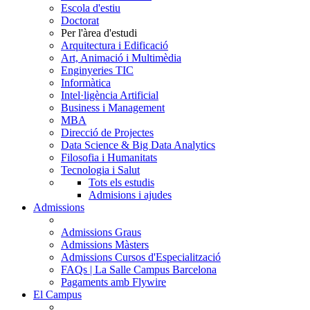
Escola d'estiu
Doctorat
Per l'àrea d'estudi
Arquitectura i Edificació
Art, Animació i Multimèdia
Enginyeries TIC
Informàtica
Intel·ligència Artificial
Business i Management
MBA
Direcció de Projectes
Data Science & Big Data Analytics
Filosofia i Humanitats
Tecnologia i Salut
Tots els estudis
Admisions i ajudes
Admissions
Admissions Graus
Admissions Màsters
Admissions Cursos d'Especialització
FAQs | La Salle Campus Barcelona
Pagaments amb Flywire
El Campus