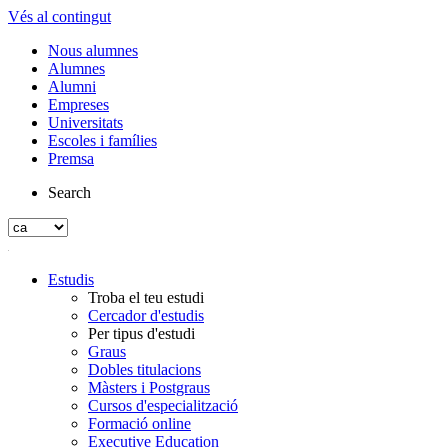
Vés al contingut
Nous alumnes
Alumnes
Alumni
Empreses
Universitats
Escoles i famílies
Premsa
Search
Estudis
Troba el teu estudi
Cercador d'estudis
Per tipus d'estudi
Graus
Dobles titulacions
Màsters i Postgraus
Cursos d'especialització
Formació online
Executive Education