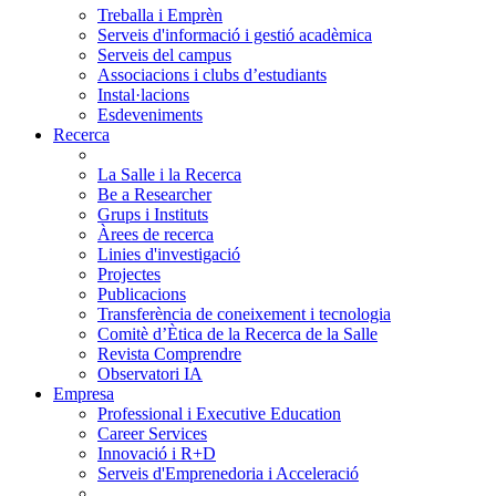
Treballa i Emprèn
Serveis d'informació i gestió acadèmica
Serveis del campus
Associacions i clubs d’estudiants
Instal·lacions
Esdeveniments
Recerca
La Salle i la Recerca
Be a Researcher
Grups i Instituts
Àrees de recerca
Linies d'investigació
Projectes
Publicacions
Transferència de coneixement i tecnologia
Comitè d’Ètica de la Recerca de la Salle
Revista Comprendre
Observatori IA
Empresa
Professional i Executive Education
Career Services
Innovació i R+D
Serveis d'Emprenedoria i Acceleració