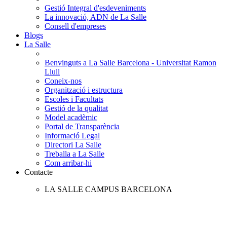
Gestió Integral d'esdeveniments
La innovació, ADN de La Salle
Consell d'empreses
Blogs
La Salle
Benvinguts a La Salle Barcelona - Universitat Ramon
Llull
Coneix-nos
Organització i estructura
Escoles i Facultats
Gestió de la qualitat
Model acadèmic
Portal de Transparència
Informació Legal
Directori La Salle
Treballa a La Salle
Com arribar-hi
Contacte
LA SALLE CAMPUS BARCELONA