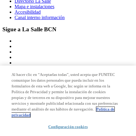
Directorio La Salle
Mapa e instalaciones
Accesibilidad
Canal interno información
Sigue a La Salle BCN
Al hacer clic en “Aceptarlas todas”, usted acepta que FUNITEC
comunique los datos personales que pueda incluir en los
Miembro de
formularios de esta web a Google, Inc según se informa en la
Política de Privacidad y permite la instalación de cookies
propias y de terceros en su dispositivo para mejorar nuestros
servicios y mostrarle publicidad relacionada con sus preferencias
Acreditaciones
mediante el análisis de sus hábitos de navegación.
Política de
privacidad
Configuración cookies
© 2026 La Salle Campus Barcelona - URL |
Aviso legal
|
Política de
privacidad
|
Política de cookies