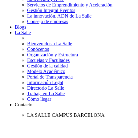
Servicios de Emprendimiento y Aceleración
Gestión Integral Eventos
La innovación, ADN de La Salle
Consejo de empresas
Blogs
La Salle
Bienvenidos a La Salle
Conócenos
Organización y Estructura
Escuelas y Facultades
Gestión de la calidad
Modelo Académico
Portal de Transparencia
Información Legal
Directorio La Salle
Trabaja en La Salle
Cómo llegar
Contacto
LA SALLE CAMPUS BARCELONA