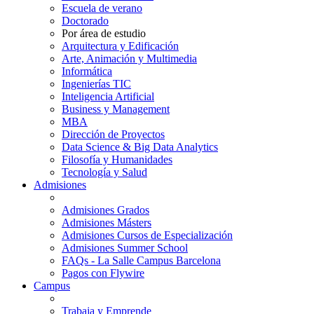
Escuela de verano
Doctorado
Por área de estudio
Arquitectura y Edificación
Arte, Animación y Multimedia
Informática
Ingenierías TIC
Inteligencia Artificial
Business y Management
MBA
Dirección de Proyectos
Data Science & Big Data Analytics
Filosofía y Humanidades
Tecnología y Salud
Admisiones
Admisiones Grados
Admisiones Másters
Admisiones Cursos de Especialización
Admisiones Summer School
FAQs - La Salle Campus Barcelona
Pagos con Flywire
Campus
Trabaja y Emprende