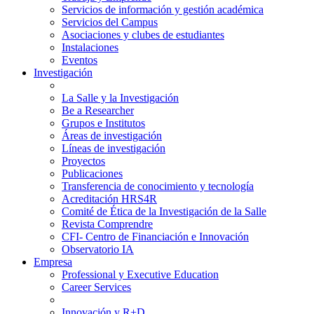
Servicios de información y gestión académica
Servicios del Campus
Asociaciones y clubes de estudiantes
Instalaciones
Eventos
Investigación
La Salle y la Investigación
Be a Researcher
Grupos e Institutos
Áreas de investigación
Líneas de investigación
Proyectos
Publicaciones
Transferencia de conocimiento y tecnología
Acreditación HRS4R
Comité de Ética de la Investigación de la Salle
Revista Comprendre
CFI- Centro de Financiación e Innovación
Observatorio IA
Empresa
Professional y Executive Education
Career Services
Innovación y R+D